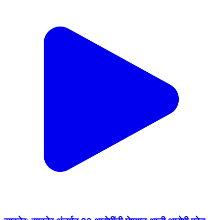
सावनेर: सावनेर अंतर्गत 30 आरोपींची घेण्यात आली आरोपी परेड
Savner, Nagpur | Feb 17, 2026