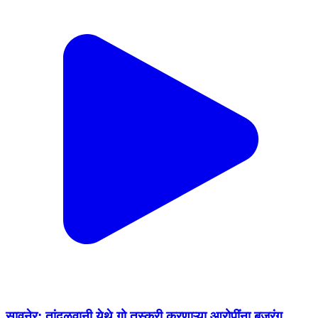
सावनेर: तांदुळवानी येथे गो तस्करी करणाऱ्या आरोपींना बजरंग