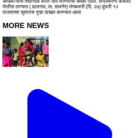
अधिकाऱ्यास शिवीगाळ करत जीवे मारण्याची धमकी दिली. याप्रकरणी केळवद
पोलीस ठाण्यात ( ढालगाव, ता. सावनेर) मंगळवारी (दि. २७) दुपारी १२
वाजताच्या सुमारास गुन्हा दाखल करण्यात आला
MORE NEWS