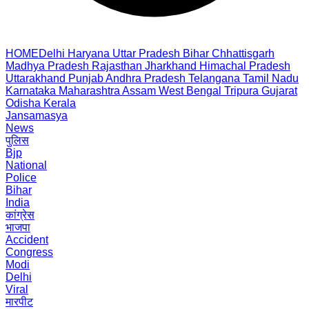
HOME
Delhi
Haryana
Uttar Pradesh
Bihar
Chhattisgarh
Madhya Pradesh
Rajasthan
Jharkhand
Himachal Pradesh
Uttarakhand
Punjab
Andhra Pradesh
Telangana
Tamil Nadu
Karnataka
Maharashtra
Assam
West Bengal
Tripura
Gujarat
Odisha
Kerala
Jansamasya
News
पुलिस
Bjp
National
Police
Bihar
India
कांग्रेस
भाजपा
Accident
Congress
Modi
Delhi
Viral
मारपीट