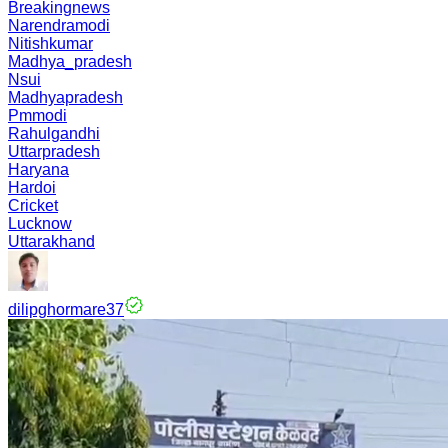
Breakingnews
Narendramodi
Nitishkumar
Madhya_pradesh
Nsui
Madhyapradesh
Pmmodi
Rahulgandhi
Uttarpradesh
Haryana
Hardoi
Cricket
Lucknow
Uttarakhand
dilipghormare37