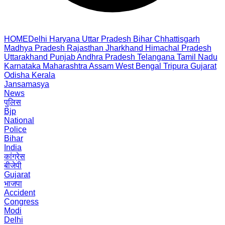
HOME
Delhi
Haryana
Uttar Pradesh
Bihar
Chhattisgarh
Madhya Pradesh
Rajasthan
Jharkhand
Himachal Pradesh
Uttarakhand
Punjab
Andhra Pradesh
Telangana
Tamil Nadu
Karnataka
Maharashtra
Assam
West Bengal
Tripura
Gujarat
Odisha
Kerala
Jansamasya
News
पुलिस
Bjp
National
Police
Bihar
India
कांग्रेस
बीजेपी
Gujarat
भाजपा
Accident
Congress
Modi
Delhi