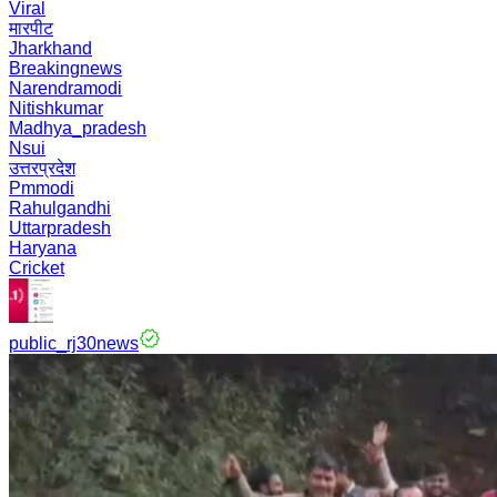
Viral
मारपीट
Jharkhand
Breakingnews
Narendramodi
Nitishkumar
Madhya_pradesh
Nsui
उत्तरप्रदेश
Pmmodi
Rahulgandhi
Uttarpradesh
Haryana
Cricket
public_rj30news