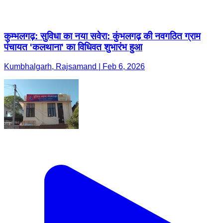
कुम्भलगढ़: सुविधा का नया सवेरा: कुंभलगढ़ की नवगठित ग्राम
पंचायत 'कलथाना' का विधिवत शुभारंभ हुआ
Kumbhalgarh, Rajsamand | Feb 6, 2026