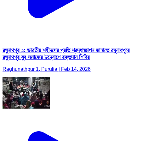
রঘুনাথপুর ১: ভারতীয় শহীদদের প্রতি শ্রদ্ধাজ্ঞাপন জানাতে রঘুনাথপুরে
রঘুনাথপুর যুব সমাজের উদ্যোগে রক্তদান শিবির
Raghunathpur 1, Purulia | Feb 14, 2026