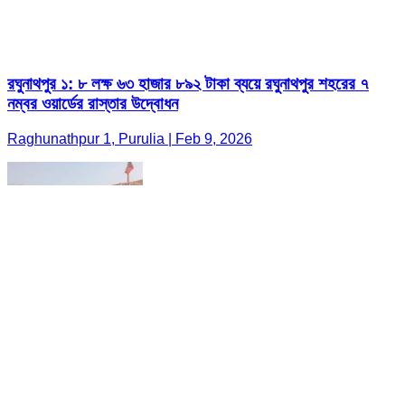
রঘুনাথপুর ১: ৮ লক্ষ ৬৩ হাজার ৮৯২ টাকা ব্যয়ে রঘুনাথপুর শহরের ৭
নম্বর ওয়ার্ডের রাস্তার উদ্বোধন
Raghunathpur 1, Purulia | Feb 9, 2026