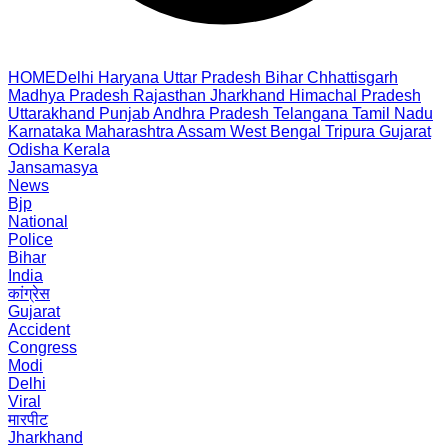
HOME
Delhi
Haryana
Uttar Pradesh
Bihar
Chhattisgarh
Madhya Pradesh
Rajasthan
Jharkhand
Himachal Pradesh
Uttarakhand
Punjab
Andhra Pradesh
Telangana
Tamil Nadu
Karnataka
Maharashtra
Assam
West Bengal
Tripura
Gujarat
Odisha
Kerala
Jansamasya
News
Bjp
National
Police
Bihar
India
कांग्रेस
Gujarat
Accident
Congress
Modi
Delhi
Viral
मारपीट
Jharkhand