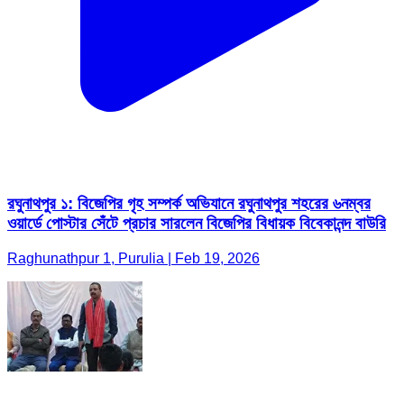
রঘুনাথপুর ১: বিজেপির গৃহ সম্পর্ক অভিযানে রঘুনাথপুর শহরের ৬নম্বর
ওয়ার্ডে পোস্টার সেঁটে প্রচার সারলেন বিজেপির বিধায়ক বিবেকানন্দ বাউরি
Raghunathpur 1, Purulia | Feb 19, 2026