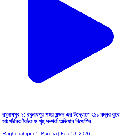
রঘুনাথপুর ১: রঘুনাথপুর শহর মন্ডল এর উদ্যোগে ২১১ নম্বর বুথে
সাংগঠনিক বৈঠক ও গৃহ সম্পর্ক অভিযান বিজেপির
Raghunathpur 1, Purulia | Feb 13, 2026