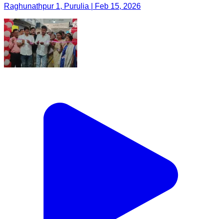
Raghunathpur 1, Purulia | Feb 15, 2026