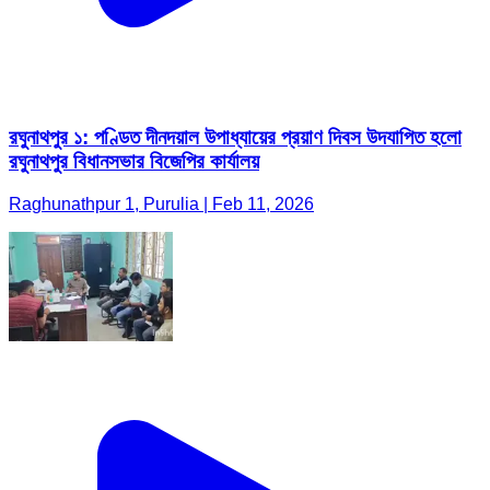
রঘুনাথপুর ১: পণ্ডিত দীনদয়াল উপাধ্যায়ের প্রয়াণ দিবস উদযাপিত হলো
রঘুনাথপুর বিধানসভার বিজেপির কার্যালয়
Raghunathpur 1, Purulia | Feb 11, 2026