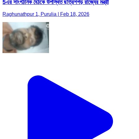
5এর সাংগঠনিক বৈঠকে উপস্থিত ছত্রিশগড় রাজ্যের মন্ত্রী
Raghunathpur 1, Purulia | Feb 18, 2026