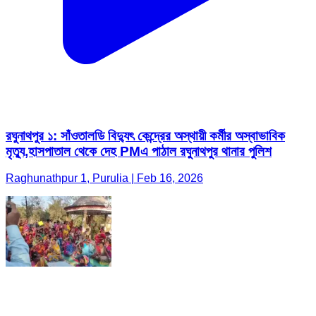
রঘুনাথপুর ১: সাঁওতালডি বিদ্যুৎ কেন্দ্রের অস্থায়ী কর্মীর অস্বাভাবিক
মৃত্যু,হাসপাতাল থেকে দেহ PMএ পাঠাল রঘুনাথপুর থানার পুলিশ
Raghunathpur 1, Purulia | Feb 16, 2026