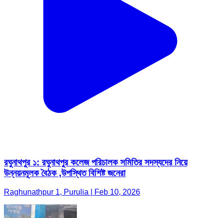
রঘুনাথপুর ১: রঘুনাথপুর কলেজ পরিচালক সমিতির সদস্যদের নিয়ে
উন্নয়নমূলক বৈঠক ,উপস্থিত বিশিষ্ট জনেরা
Raghunathpur 1, Purulia | Feb 10, 2026