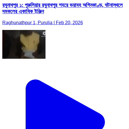
রঘুনাথপুর ১: পুরুলিয়ার রঘুনাথপুর শহরে ভয়াবহ অগ্নিকাণ্ড, ঘটনাস্থলে
দমকলের একাধিক ইঞ্জিন
Raghunathpur 1, Purulia | Feb 20, 2026