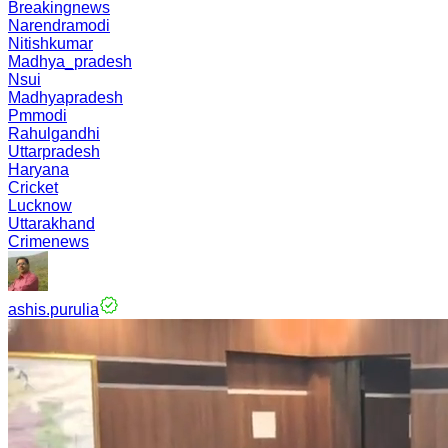
Breakingnews
Narendramodi
Nitishkumar
Madhya_pradesh
Nsui
Madhyapradesh
Pmmodi
Rahulgandhi
Uttarpradesh
Haryana
Cricket
Lucknow
Uttarakhand
Crimenews
ashis.purulia