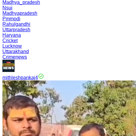
Madhya_pradesh
Nsui
Madhyapradesh
Pmmodi
Rahulgandhi
Uttarpradesh
Haryana
Cricket
Lucknow
Uttarakhand
Crimenews
mithleshpankaj4