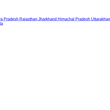
a Pradesh
Rajasthan
Jharkhand
Himachal Pradesh
Uttarakha
la