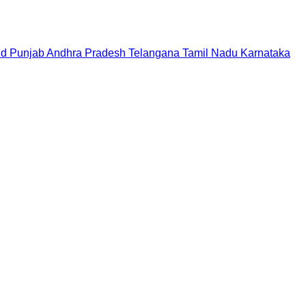
nd
Punjab
Andhra Pradesh
Telangana
Tamil Nadu
Karnataka