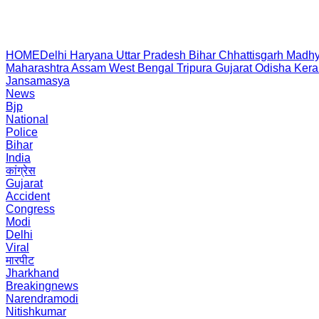
HOME
Delhi
Haryana
Uttar Pradesh
Bihar
Chhattisgarh
Madhy
Maharashtra
Assam
West Bengal
Tripura
Gujarat
Odisha
Kera
Jansamasya
News
Bjp
National
Police
Bihar
India
कांग्रेस
Gujarat
Accident
Congress
Modi
Delhi
Viral
मारपीट
Jharkhand
Breakingnews
Narendramodi
Nitishkumar