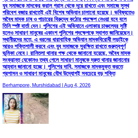
যুব সমাজকে মাদকের করাল গ্রাস থেকে দূরে রাখতে এবং সমাজে সুস্থ
পরিবেশ বজায় রাখতেই এই বিশেষ অভিযান চালানো হয়েছে। ভবিষ্যতেও
অবৈধ মাদক চাষ ও পাচারের বিরুদ্ধে কঠোর পদক্ষেপ নেওয়া হবে বলে
তিনি স্পষ্ট বার্তা দেন। পুলিশের এই অভিযানে এলাকায় চাঞ্চল্যের সৃষ্টি
হলেও সাধারণ মানুষের একাংশ পুলিশের পদক্ষেপকে স্বাগত জানিয়েছেন।
স্থানীয়দের মতে, এ ধরনের ধারাবাহিক অভিযান মাদকবিরোধী লড়াইকে
আরও শক্তিশালী করবে এবং যুব সমাজকে সুরক্ষিত রাখতে গুরুত্বপূর্ণ
ভূমিকা নেবে। রানিতলা থানার পক্ষ থেকে জানানো হয়েছে, অবৈধ মাদক
সংক্রান্ত যেকোনও তথ্য পেলে সাধারণ মানুষকে দ্রুত থানায় জানানোর
আহ্বান জানানো হচ্ছে। পুলিশের দাবি, সমাজকে মাদকমুক্ত করতে
প্রশাসন ও সাধারণ মানুষের যৌথ উদ্যোগই সবচেয়ে বড় শক্তি
Berhampore, Murshidabad | Aug 4, 2026