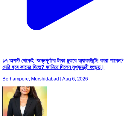
১৭ অগস্ট থেকেই ‘অন্নপূর্ণা’র টাকা ঢুকবে অ্যাকাউন্টে! কারা পাবেন?
দেরি হবে কাদের দিতে? জানিয়ে দিলেন মুখ্যমন্ত্রী শুভেন্দু।
Berhampore, Murshidabad | Aug 6, 2026