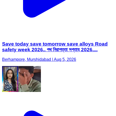
Save today save tomorrow save alloys Road
safety week 2026.. পথ নিরাপত্তা সপ্তাহ 2026....
Berhampore, Murshidabad | Aug 5, 2026