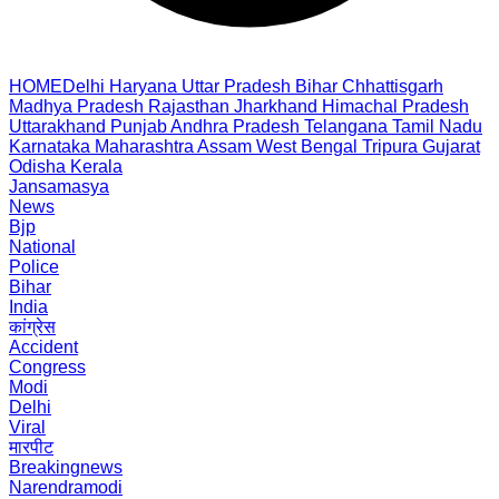
HOME
Delhi
Haryana
Uttar Pradesh
Bihar
Chhattisgarh
Madhya Pradesh
Rajasthan
Jharkhand
Himachal Pradesh
Uttarakhand
Punjab
Andhra Pradesh
Telangana
Tamil Nadu
Karnataka
Maharashtra
Assam
West Bengal
Tripura
Gujarat
Odisha
Kerala
Jansamasya
News
Bjp
National
Police
Bihar
India
कांग्रेस
Accident
Congress
Modi
Delhi
Viral
मारपीट
Breakingnews
Narendramodi