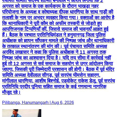
पंचायत समिति सदस्य शोभित बेनीवाल ने आरोप लगाया कि 2
अगस्त को समाज के एक कार्यक्रम के दौरान भाखड़ा नहर
परियोजना के अध्यक्ष व कोषाध्यक्ष दीपक धारणिया के साथ गाड़ी की
तलाशी के नाम पर अभद्र व्यवहार किया गया। वक्ताओं का आरोप है
कि थानाधिकारी ने पूरी कौम को अफीम तस्करी से जोड़ते हुए
आपत्तिजनक टिप्पणियाँ कीं, जिससे समाज की भावनाएँ आहत हुई
हैं। बैठक के पश्चात प्रतिनिधिमंडल ने हनुमानगढ़ जिला पुलिस
अधीक्षक को ज्ञापन सौंपकर मामले की निष्पक्ष जांच और थानाधिकारी
के तत्काल स्थानांतरण की मांग की। पूर्व पंचायत समिति अध्यक्ष
अरविंद लखासर ने कहा कि पुलिस अधीक्षक ने 11 अगस्त तक
निष्पक्ष जांच का आश्वासन दिया है। यदि तय सीमा में कार्रवाई नहीं
हुई तो 12 अगस्त से सर्व समाज के सहयोग से उग्र आंदोलन किया
जाएगा, जिसकी पूरी जिम्मेदारी प्रशासन की होगी। बैठक में पूर्व मंदिर
समिति अध्यक्ष देवीलाल सीगड़, पूर्व सरपंच भीमसेन सहारण,
मांगीलाल धारणिया, आशीष बिश्नोई, एडवोकेट राकेश डेलू, पूर्व सरपंच
प्रतिनिधि प्रदीप पूनिया सहित समाज के कई गणमान्य नागरिक
मौजूद रहे।
Pilibanga, Hanumangarh | Aug 6, 2026