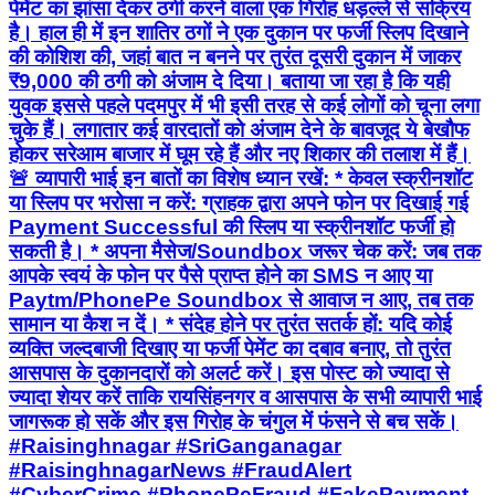
पेमेंट का झांसा देकर ठगी करने वाला एक गिरोह धड़ल्ले से सक्रिय
है। हाल ही में इन शातिर ठगों ने एक दुकान पर फर्जी स्लिप दिखाने
की कोशिश की, जहां बात न बनने पर तुरंत दूसरी दुकान में जाकर
₹9,000 की ठगी को अंजाम दे दिया। बताया जा रहा है कि यही
युवक इससे पहले पदमपुर में भी इसी तरह से कई लोगों को चूना लगा
चुके हैं। लगातार कई वारदातों को अंजाम देने के बावजूद ये बेखौफ
होकर सरेआम बाजार में घूम रहे हैं और नए शिकार की तलाश में हैं।
🚨 व्यापारी भाई इन बातों का विशेष ध्यान रखें: * केवल स्क्रीनशॉट
या स्लिप पर भरोसा न करें: ग्राहक द्वारा अपने फोन पर दिखाई गई
Payment Successful की स्लिप या स्क्रीनशॉट फर्जी हो
सकती है। * अपना मैसेज/Soundbox जरूर चेक करें: जब तक
आपके स्वयं के फोन पर पैसे प्राप्त होने का SMS न आए या
Paytm/PhonePe Soundbox से आवाज न आए, तब तक
सामान या कैश न दें। * संदेह होने पर तुरंत सतर्क हों: यदि कोई
व्यक्ति जल्दबाजी दिखाए या फर्जी पेमेंट का दबाव बनाए, तो तुरंत
आसपास के दुकानदारों को अलर्ट करें। इस पोस्ट को ज्यादा से
ज्यादा शेयर करें ताकि रायसिंहनगर व आसपास के सभी व्यापारी भाई
जागरूक हो सकें और इस गिरोह के चंगुल में फंसने से बच सकें।
#Raisinghnagar #SriGanganagar
#RaisinghnagarNews #FraudAlert
#CyberCrime #PhonePeFraud #FakePayment