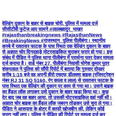
वेल्डिंग दुकान के बाहर से बाइक चोरी, पुलिस में मामला दर्ज
सीसीटीवी फुटेज आए सामने #लालबहादुर_भाखर
#rajasthanbreakingnews #RajasthanNews
#BreakingNews #राजस्थान_पुलिस पीलीबंगा। स्थानीय
कस्बे में रावतसर फाटक के पास स्थित एक वेल्डिंग दुकान के बाहर
से अज्ञात चोर दिनदहाड़े मोटरसाइकिल चुराकर फरार हो गया। इस
संबंध में पीड़ित ने पुलिस थाना पीलीबंगा में प्रार्थना पत्र देकर मामला
दर्ज कराया है। वार्ड नंबर 27, पीलीबंगा निवासी योगेश कुमार पुत्र
शंकरलाल ने पुलिस को सौंपी रिपोर्ट में बताया कि गुरुवार दोपहर
करीब 1:15 बजे वह अपनी हीरो एचएफ डीलक्स बाइक (रजिस्ट्रेशन
नंबर RJ 31 SQ 5160, रंग काला व लाल) से रावतसर फाटक के
पास स्थित एक वेल्डिंग की दुकान पर काम से गया था। उसने बाइक
का हैंडल लॉक लगाकर उसे दुकान के बाहर खड़ा किया था। कुछ
देर बाद जब वह बाहर आया, तो उसकी मोटरसाइकिल वहां नहीं थी।
अज्ञात चोर बाइक का हैंडल लॉक जबरन तोड़कर उसे चुरा ले गया।
पीड़ित ने आसपास के क्षेत्र में काफी खोजबीन की, लेकिन कोई
सुराग नहीं लगा। पुलिस ने पीड़ित की रिपोर्ट पर मामला दर्ज कर