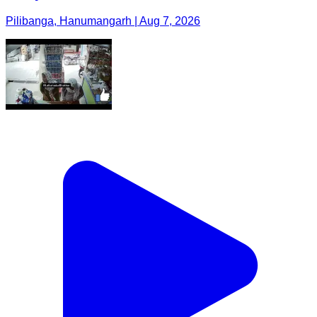
Pilibanga, Hanumangarh | Aug 7, 2026