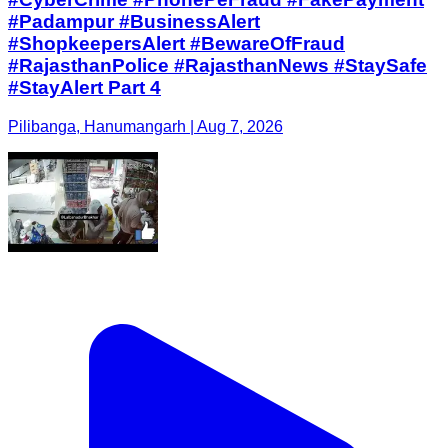
#Padampur #BusinessAlert
#ShopkeepersAlert #BewareOfFraud
#RajasthanPolice #RajasthanNews #StaySafe
#StayAlert Part 4
Pilibanga, Hanumangarh | Aug 7, 2026