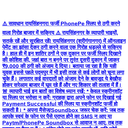
⚠️ सावधान रायसिंहनगर! फर्जी PhonePe स्लिप से ठगी करने
वाला गिरोह बाजार में सक्रिय ⚠️ रायसिंहनगर के व्यापारी भाइयों,
सतर्क रहें और सुरक्षित रहें! रायसिंहनगर (श्रीगंगानगर) में ऑनलाइन
पेमेंट का झांसा देकर ठगी करने वाला एक गिरोह धड़ल्ले से सक्रिय
है। हाल ही में इन शातिर ठगों ने एक दुकान पर फर्जी स्लिप दिखाने
की कोशिश की, जहां बात न बनने पर तुरंत दूसरी दुकान में जाकर
₹9,000 की ठगी को अंजाम दे दिया। बताया जा रहा है कि यही
युवक इससे पहले पदमपुर में भी इसी तरह से कई लोगों को चूना लगा
चुके हैं। लगातार कई वारदातों को अंजाम देने के बावजूद ये बेखौफ
होकर सरेआम बाजार में घूम रहे हैं और नए शिकार की तलाश में हैं।
🚨 व्यापारी भाई इन बातों का विशेष ध्यान रखें: * केवल स्क्रीनशॉट
या स्लिप पर भरोसा न करें: ग्राहक द्वारा अपने फोन पर दिखाई गई
Payment Successful की स्लिप या स्क्रीनशॉट फर्जी हो
सकती है। * अपना मैसेज/Soundbox जरूर चेक करें: जब तक
आपके स्वयं के फोन पर पैसे प्राप्त होने का SMS न आए या
Paytm/PhonePe Soundbox से आवाज न आए, तब तक