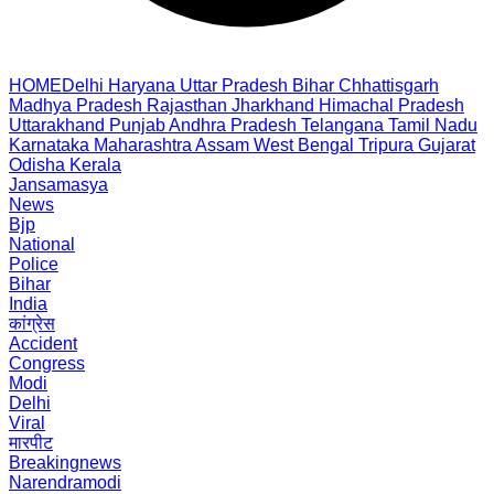
HOME
Delhi
Haryana
Uttar Pradesh
Bihar
Chhattisgarh
Madhya Pradesh
Rajasthan
Jharkhand
Himachal Pradesh
Uttarakhand
Punjab
Andhra Pradesh
Telangana
Tamil Nadu
Karnataka
Maharashtra
Assam
West Bengal
Tripura
Gujarat
Odisha
Kerala
Jansamasya
News
Bjp
National
Police
Bihar
India
कांग्रेस
Accident
Congress
Modi
Delhi
Viral
मारपीट
Breakingnews
Narendramodi