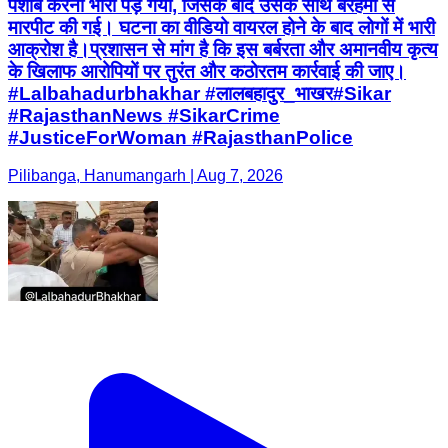
पेशाब करना भारी पड़ गया, जिसके बाद उसके साथ बेरहमी से
मारपीट की गई। घटना का वीडियो वायरल होने के बाद लोगों में भारी
आक्रोश है। ​प्रशासन से मांग है कि इस बर्बरता और अमानवीय कृत्य
के खिलाफ आरोपियों पर तुरंत और कठोरतम कार्रवाई की जाए।
#Lalbahadurbhakhar #लालबहादुर_भाखर ​#Sikar
#RajasthanNews #SikarCrime
#JusticeForWoman #RajasthanPolice
Pilibanga, Hanumangarh | Aug 7, 2026