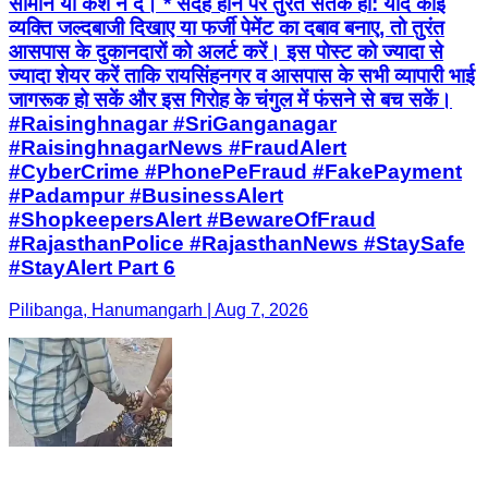
सामान या कैश न दें। * संदेह होने पर तुरंत सतर्क हों: यदि कोई
व्यक्ति जल्दबाजी दिखाए या फर्जी पेमेंट का दबाव बनाए, तो तुरंत
आसपास के दुकानदारों को अलर्ट करें। इस पोस्ट को ज्यादा से
ज्यादा शेयर करें ताकि रायसिंहनगर व आसपास के सभी व्यापारी भाई
जागरूक हो सकें और इस गिरोह के चंगुल में फंसने से बच सकें।
#Raisinghnagar #SriGanganagar
#RaisinghnagarNews #FraudAlert
#CyberCrime #PhonePeFraud #FakePayment
#Padampur #BusinessAlert
#ShopkeepersAlert #BewareOfFraud
#RajasthanPolice #RajasthanNews #StaySafe
#StayAlert Part 6
Pilibanga, Hanumangarh | Aug 7, 2026