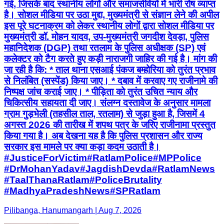
गई, जिसके बाद स्थानीय लोगों और समाजसेवियों में भारी रोष व्याप्त
है। सोशल मीडिया पर उठा मुद्दा, मुख्यमंत्री से संज्ञान लेने की अपील
इस पूरे घटनाक्रम को लेकर स्थानीय लोगों द्वारा सोशल मीडिया पर
मुख्यमंत्री डॉ. मोहन यादव, उप-मुख्यमंत्री जगदीश देवड़ा, पुलिस
महानिदेशक (DGP) तथा रतलाम के पुलिस अधीक्षक (SP) एवं
कलेक्टर को टैग करते हुए कड़ी नाराजगी जाहिर की गई है। मांग की
जा रही है कि: * ताल थाना एसआई पंकज बम्होरिया को तुरंत प्रभाव
से निलंबित (सस्पेंड) किया जाए। * दबाव में करवाए गए राजीनामे की
निष्पक्ष जांच कराई जाए। * पीड़िता को तुरंत उचित न्याय और
चिकित्सीय सहायता दी जाए। संलग्न दस्तावेज के अनुसार मामला
ग्राम गुड़भेली (तहसील ताल, रतलाम) से जुड़ा हुआ है, जिसमें 4
अगस्त 2026 की तारीख में शपथ पत्र के जरिए राजीनामा प्रस्तुत
किया गया है। अब देखना यह है कि पुलिस प्रशासन और राज्य
सरकार इस मामले पर क्या कड़ा कदम उठाती है। ​
#JusticeForVictim ​#RatlamPolice ​#MPPolice ​
#DrMohanYadav ​#JagdishDevda ​#RatlamNews ​
#TaalThanaRatlam ​#PoliceBrutality ​
#MadhyaPradeshNews ​#SPRatlam
Pilibanga, Hanumangarh | Aug 7, 2026