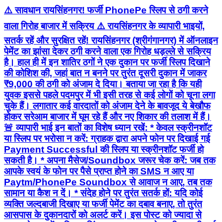
⚠️ सावधान रायसिंहनगर! फर्जी PhonePe स्लिप से ठगी करने
वाला गिरोह बाजार में सक्रिय ⚠️ रायसिंहनगर के व्यापारी भाइयों,
सतर्क रहें और सुरक्षित रहें! रायसिंहनगर (श्रीगंगानगर) में ऑनलाइन
पेमेंट का झांसा देकर ठगी करने वाला एक गिरोह धड़ल्ले से सक्रिय
है। हाल ही में इन शातिर ठगों ने एक दुकान पर फर्जी स्लिप दिखाने
की कोशिश की, जहां बात न बनने पर तुरंत दूसरी दुकान में जाकर
₹9,000 की ठगी को अंजाम दे दिया। बताया जा रहा है कि यही
युवक इससे पहले पदमपुर में भी इसी तरह से कई लोगों को चूना लगा
चुके हैं। लगातार कई वारदातों को अंजाम देने के बावजूद ये बेखौफ
होकर सरेआम बाजार में घूम रहे हैं और नए शिकार की तलाश में हैं।
🚨 व्यापारी भाई इन बातों का विशेष ध्यान रखें: * केवल स्क्रीनशॉट
या स्लिप पर भरोसा न करें: ग्राहक द्वारा अपने फोन पर दिखाई गई
Payment Successful की स्लिप या स्क्रीनशॉट फर्जी हो
सकती है। * अपना मैसेज/Soundbox जरूर चेक करें: जब तक
आपके स्वयं के फोन पर पैसे प्राप्त होने का SMS न आए या
Paytm/PhonePe Soundbox से आवाज न आए, तब तक
सामान या कैश न दें। * संदेह होने पर तुरंत सतर्क हों: यदि कोई
व्यक्ति जल्दबाजी दिखाए या फर्जी पेमेंट का दबाव बनाए, तो तुरंत
आसपास के दुकानदारों को अलर्ट करें। इस पोस्ट को ज्यादा से