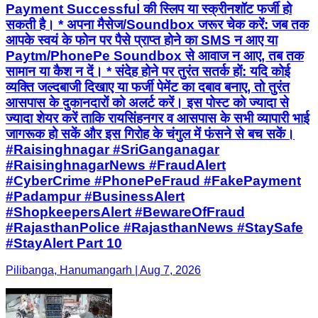
Payment Successful की स्लिप या स्क्रीनशॉट फर्जी हो
सकती है। * अपना मैसेज/Soundbox जरूर चेक करें: जब तक
आपके स्वयं के फोन पर पैसे प्राप्त होने का SMS न आए या
Paytm/PhonePe Soundbox से आवाज न आए, तब तक
सामान या कैश न दें। * संदेह होने पर तुरंत सतर्क हों: यदि कोई
व्यक्ति जल्दबाजी दिखाए या फर्जी पेमेंट का दबाव बनाए, तो तुरंत
आसपास के दुकानदारों को अलर्ट करें। इस पोस्ट को ज्यादा से
ज्यादा शेयर करें ताकि रायसिंहनगर व आसपास के सभी व्यापारी भाई
जागरूक हो सकें और इस गिरोह के चंगुल में फंसने से बच सकें।
#Raisinghnagar #SriGanganagar
#RaisinghnagarNews #FraudAlert
#CyberCrime #PhonePeFraud #FakePayment
#Padampur #BusinessAlert
#ShopkeepersAlert #BewareOfFraud
#RajasthanPolice #RajasthanNews #StaySafe
#StayAlert Part 10
Pilibanga, Hanumangarh | Aug 7, 2026