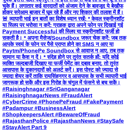
चुके हैं। लगातार कई वारदातों को अंजाम देने के बावजूद ये बेखौफ
होकर सरेआम बाजार में घूम रहे हैं और नए शिकार की तलाश में हैं।
🚨 व्यापारी भाई इन बातों का विशेष ध्यान रखें: * केवल स्क्रीनशॉट
या स्लिप पर भरोसा न करें: ग्राहक द्वारा अपने फोन पर दिखाई गई
Payment Successful की स्लिप या स्क्रीनशॉट फर्जी हो
सकती है। * अपना मैसेज/Soundbox जरूर चेक करें: जब तक
आपके स्वयं के फोन पर पैसे प्राप्त होने का SMS न आए या
Paytm/PhonePe Soundbox से आवाज न आए, तब तक
सामान या कैश न दें। * संदेह होने पर तुरंत सतर्क हों: यदि कोई
व्यक्ति जल्दबाजी दिखाए या फर्जी पेमेंट का दबाव बनाए, तो तुरंत
आसपास के दुकानदारों को अलर्ट करें। इस पोस्ट को ज्यादा से
ज्यादा शेयर करें ताकि रायसिंहनगर व आसपास के सभी व्यापारी भाई
जागरूक हो सकें और इस गिरोह के चंगुल में फंसने से बच सकें।
#Raisinghnagar #SriGanganagar
#RaisinghnagarNews #FraudAlert
#CyberCrime #PhonePeFraud #FakePayment
#Padampur #BusinessAlert
#ShopkeepersAlert #BewareOfFraud
#RajasthanPolice #RajasthanNews #StaySafe
#StayAlert Part 9