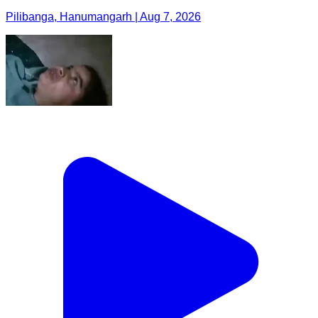
Pilibanga, Hanumangarh | Aug 7, 2026