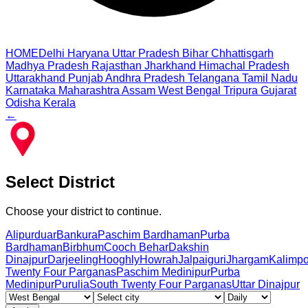
HOME
Delhi
Haryana
Uttar Pradesh
Bihar
Chhattisgarh
Madhya Pradesh
Rajasthan
Jharkhand
Himachal Pradesh
Uttarakhand
Punjab
Andhra Pradesh
Telangana
Tamil Nadu
Karnataka
Maharashtra
Assam
West Bengal
Tripura
Gujarat
Odisha
Kerala
←
Select District
Choose your district to continue.
Alipurduar
Bankura
Paschim Bardhaman
Purba
Bardhaman
Birbhum
Cooch Behar
Dakshin
Dinajpur
Darjeeling
Hooghly
Howrah
Jalpaiguri
Jhargam
Kalimp
Twenty Four Parganas
Paschim Medinipur
Purba
Medinipur
Purulia
South Twenty Four Parganas
Uttar Dinajpur