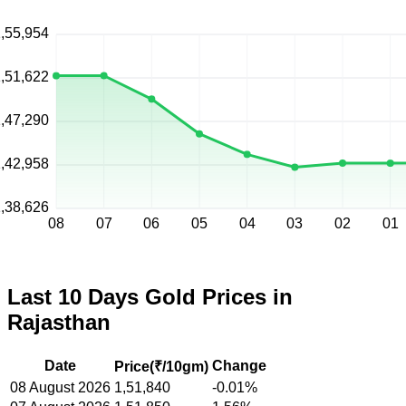
,55,954
,51,622
,47,290
,42,958
,38,626
08
07
06
05
04
03
02
01
Last 10 Days Gold Prices in
Rajasthan
Date
Change
Price(
₹/10gm
)
08 August 2026
1,51,840
-0.01%