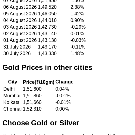
07 August 2026
1,51,850
1.56%
06 August 2026
1,49,520
2.38%
05 August 2026
1,46,050
1.42%
04 August 2026
1,44,010
0.90%
03 August 2026
1,42,730
-0.29%
02 August 2026
1,43,140
0.01%
01 August 2026
1,43,130
-0.03%
31 July 2026
1,43,170
-0.11%
30 July 2026
1,43,330
1.48%
Gold
Prices in other cities
City
Change
Price(
₹/10gm
)
Delhi
1,51,600
0.04%
Mumbai
1,51,860
-0.01%
Kolkata
1,51,660
-0.01%
Chennai
1,52,310
0.00%
Choose Gold or Silver