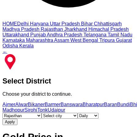
HOME
Delhi
Haryana
Uttar Pradesh
Bihar
Chhattisgarh
Madhya Pradesh
Rajasthan
Jharkhand
Himachal Pradesh
Uttarakhand
Punjab
Andhra Pradesh
Telangana
Tamil Nadu
Karnataka
Maharashtra
Assam
West Bengal
Tripura
Gujarat
Odisha
Kerala
←
Select District
Choose your district to continue.
Ajmer
Alwar
Bikaner
Barmer
Banswara
Bharatpur
Baran
Bundi
Bh
Madhopur
Sirohi
Tonk
Udaipur
Apply