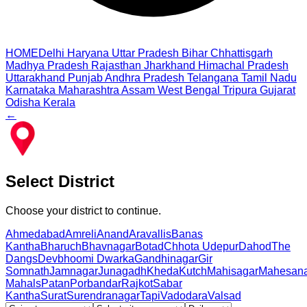
HOME
Delhi
Haryana
Uttar Pradesh
Bihar
Chhattisgarh
Madhya Pradesh
Rajasthan
Jharkhand
Himachal Pradesh
Uttarakhand
Punjab
Andhra Pradesh
Telangana
Tamil Nadu
Karnataka
Maharashtra
Assam
West Bengal
Tripura
Gujarat
Odisha
Kerala
←
Select District
Choose your district to continue.
Ahmedabad
Amreli
Anand
Aravallis
Banas
Kantha
Bharuch
Bhavnagar
Botad
Chhota Udepur
Dahod
The
Dangs
Devbhoomi Dwarka
Gandhinagar
Gir
Somnath
Jamnagar
Junagadh
Kheda
Kutch
Mahisagar
Mahesan
Mahals
Patan
Porbandar
Rajkot
Sabar
Kantha
Surat
Surendranagar
Tapi
Vadodara
Valsad