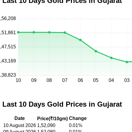
Last 10 Days Gold Prices in Gujarat
,56,208
,51,861
,47,515
,43,169
,38,823
10
09
08
07
06
05
04
03
Last 10 Days Gold Prices in Gujarat
Date
Change
Price(
₹/10gm
)
10 August 2026
1,52,090
0.01%
09 August 2026
1,52,080
0.01%