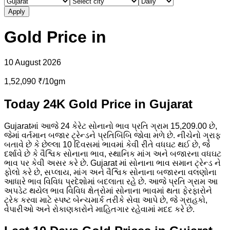
Apply
Gold
Price in
10 August 2026
1,52,090 ₹/10gm
Today 24K Gold Price in Gujarat
Gujaratમાં આજે 24 કેરેટ સોનાનો ભાવ પ્રતિ ગ્રામ 15,209.00 છે,
જેમાં વર્તમાન બજાર ટ્રેન્ડને પ્રતિબિંબિ જોવા મળે છે. નીચેનો ગ્રાફ
બતાવે છે કે છેલ્લા 10 દિવસમાં ભાવમાં કેવી રીતે વધઘટ થઈ છે, જે
દર્શાવે છે કે વૈશ્વિક સોનાના ભાવ, સ્થાનિક માંગ અને બજારના વધઘટ
ભાવ પર કેવી અસર કરે છે. Gujarat માં સોનાના ભાવ સમાન ટ્રેન્ડ ને
ફોલો કરે છે, સપ્લાય, માંગ અને વૈશ્વિક સોનાના બજારના વલણોના
આધારે ભાવ વિવિધ પ્રદેશોમાં બદલાતા રહે છે. આજે પ્રતિ ગ્રામ આ
અપડેટ થયેલ ભાવ વિવિધ ક્ષેત્રોમાં સોનાના ભાવમાં થતા ફેરફારોને
ટ્રેક કરવા માટે સ્પષ્ટ બેન્ચમાર્ક તરીકે સેવા આપે છે, જે ગ્રાહકો,
વેપારીઓ અને રોકાણકારોને માહિતગાર રહેવામાં મદદ કરે છે.