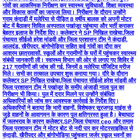
गांवों का आकस्मिक निरीक्षण कर स्वास्थ्य सुविधाओं, शिक्षा व्यवस्था
और विकास कार्यों का जायजा लिया। निरीक्षण के दौरान उन्होंने
ग्राम कंदाड़ी में मलेरिया से पीड़ित 8 वर्षीय बालक को अपनी मोटर
बोट में बैठाकर सिविल अस्पताल पखांजूर पहुंचाया और भर्ती कराकर
बेहतर इलाज के निर्देश दिए। कलेक्टर ने SP निखिल राखेचा,जिला
पंचायत सीईओ हरेश मांडवी और जिला प्रशासन टीम ने कंदाड़ी,
आलदंड, खैरीपदर, बांगोभोड़िया सहित कई गांवों का दौरा कर
आश्रम छात्रावासों, स्कूलों और ग्रामीणों के घरों में पहुंचकर स्वास्थ्य
संबंधी जानकारी ली। स्वास्थ्य विभाग की ओर से लगाए गए शिविर में
217 ग्रामीणों की जांच की गई, जिनमें 8 मलेरिया पॉजिटिव मरीज
मिले। सभी का तत्काल उपचार शुरू कराया गया। दौरे के दौरान
कलेक्टर SP निखिल राखेचा,जिला पंचायत सीईओ हरेश मांडवी और
जिला प्रशासन टीम ने पखांजूर के समीप अंजाड़ी नाला पुल का
निरीक्षण भी किया। पुल में दरार मिलने पर उन्होंने संबंधित
अधिकारियों को जांच कर आवश्यक कार्रवाई के निर्देश दिए।
अधिकारियों ने बताया कि भारी वाहनों, विशेषकर सूरजगढ़ माइंस से
जुड़े वाहनों के आवागमन के कारण पुल क्षतिग्रस्त हुआ है। बेचाघाट
में जलभराव के कारण कलेक्टर,SP,जिला पंचायत ceo और तमाम
जिला प्रशासन टीम ने मोटर बोट से नदी पार कर मोटरसाइकिल से
कंदाड़ी, खैरीपदर और बांगोभोड़िया पहुंचकर जर्जर स्कूल भवनों का