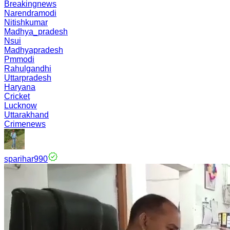
Breakingnews
Narendramodi
Nitishkumar
Madhya_pradesh
Nsui
Madhyapradesh
Pmmodi
Rahulgandhi
Uttarpradesh
Haryana
Cricket
Lucknow
Uttarakhand
Crimenews
sparihar990