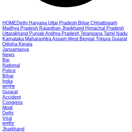
HOME
Delhi
Haryana
Uttar Pradesh
Bihar
Chhattisgarh
Madhya Pradesh
Rajasthan
Jharkhand
Himachal Pradesh
Uttarakhand
Punjab
Andhra Pradesh
Telangana
Tamil Nadu
Karnataka
Maharashtra
Assam
West Bengal
Tripura
Gujarat
Odisha
Kerala
Jansamasya
News
Bjp
National
Police
Bihar
India
कांग्रेस
Gujarat
Accident
Congress
Modi
Delhi
Viral
मारपीट
Jharkhand