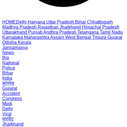
HOME
Delhi
Haryana
Uttar Pradesh
Bihar
Chhattisgarh
Madhya Pradesh
Rajasthan
Jharkhand
Himachal Pradesh
Uttarakhand
Punjab
Andhra Pradesh
Telangana
Tamil Nadu
Karnataka
Maharashtra
Assam
West Bengal
Tripura
Gujarat
Odisha
Kerala
Jansamasya
News
Bjp
National
Police
Bihar
India
कांग्रेस
Gujarat
Accident
Congress
Modi
Delhi
Viral
मारपीट
Jharkhand