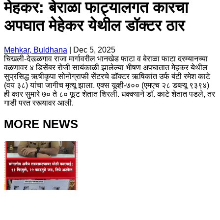
मेहकर: बेराळा फाट्यालगत कारचा
अपघात मेहेकर येथील डॉक्टर ठार
Mehkar, Buldhana
|
Dec 5, 2025
चिखली-देऊळगाव राजा मार्गावरील भानखेड फाटा व बेराळा फाटा दरम्यानच्या
वळणावर ४ डिसेंबर रोजी सायंकाळी झालेल्या भीषण अपघातात मेहकर येथील
सुप्रसिद्ध ऋषीकृपा सोनोग्राफी सेंटरचे डॉक्टर ऋषिकांत उर्फ बंटी रमेश काटे
(वय ३८) यांचा जागीच मृत्यू झाला. एक्स यूव्ही-७०० (एमएच २८ डब्ल्यू ९३९४)
ही कार सुमारे ७० ते ८० फूट शेतात शिरली. धक्क्याने डॉ. काटे शेतात पडले, तर
गाडी परत रस्त्यावर आली.
MORE NEWS