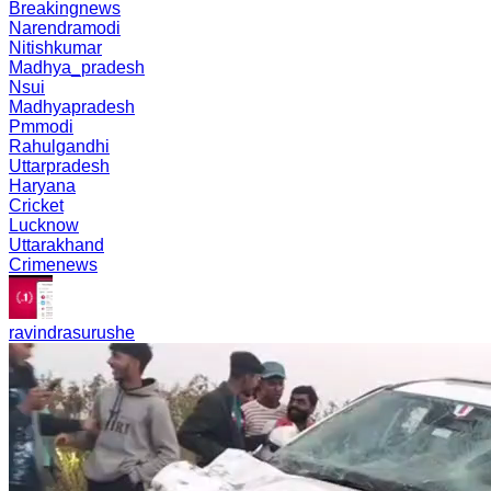
Breakingnews
Narendramodi
Nitishkumar
Madhya_pradesh
Nsui
Madhyapradesh
Pmmodi
Rahulgandhi
Uttarpradesh
Haryana
Cricket
Lucknow
Uttarakhand
Crimenews
ravindrasurushe