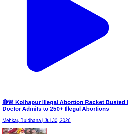
🔴🚨 Kolhapur Illegal Abortion Racket Busted |
Doctor Admits to 250+ Illegal Abortions
Mehkar, Buldhana | Jul 30, 2026