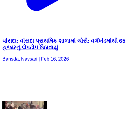
વાંસદા: વાંસદા પ્રાથમિક શાળામાં ચોરી: વર્ગખંડમાંથી 65
હજારનું લેપટોપ ઉઠાવાયું
Bansda, Navsari | Feb 16, 2026