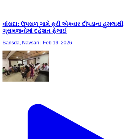
વાંસદા: ઉપસળ ગામે ફરી એકવાર દીપડાના હુમલાથી
ગ્રામજનોમાં દહેશત ફેલાઈ
Bansda, Navsari | Feb 19, 2026