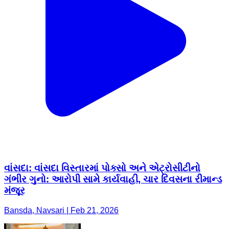
વાંસદા: વાંસદા વિસ્તારમાં પોક્સો અને એટ્રોસીટીનો
ગંભીર ગુનો: આરોપી સામે કાર્યવાહી, ચાર દિવસના રીમાન્ડ
મંજૂર
Bansda, Navsari | Feb 21, 2026