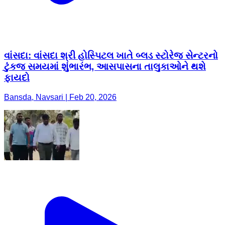
વાંસદા: વાંસદા શ્રી હોસ્પિટલ ખાતે બ્લડ સ્ટોરેજ સેન્ટરનો
ટુંકજ સમયમાં શુંભારંભ, આસપાસના તાલુકાઓને થશે
ફાયદો
Bansda, Navsari | Feb 20, 2026