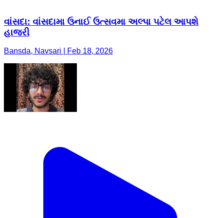
વાંસદા: વાંસદામા ઉનાઈ ઉત્સવમા અલ્પા પટેલ આપશે
હાજરી
Bansda, Navsari | Feb 18, 2026