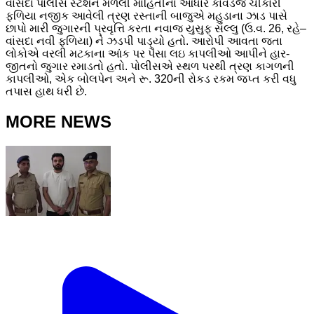
વાંસદા પોલીસ સ્ટેશને મળેલી માહિતીના આધારે કાવડેજ ચીકારી
ફળિયા નજીક આવેલી ત્રણ રસ્તાની બાજુએ મહુડાના ઝાડ પાસે
છાપો મારી જુગારની પ્રવૃત્તિ કરતા નવાજ યુસુફ સલ્લુ (ઉ.વ. 26, રહે–
વાંસદા નવી ફળિયા) ને ઝડપી પાડ્યો હતો. આરોપી આવતા જતા
લોકોએ વરલી મટકાના આંક પર પૈસા લઇ કાપલીઓ આપીને હાર-
જીતનો જુગાર રમાડતો હતો. પોલીસએ સ્થળ પરથી ત્રણ કાગળની
કાપલીઓ, એક બોલપેન અને રૂ. 320ની રોકડ રકમ જપ્ત કરી વધુ
તપાસ હાથ ધરી છે.
MORE NEWS