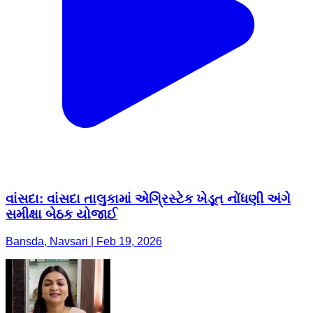
વાંસદા: વાંસદા તાલુકામાં એગ્રિસ્ટેક ખેડૂત નોંધણી અંગે
સમીક્ષા બેઠક યોજાઈ
Bansda, Navsari | Feb 19, 2026