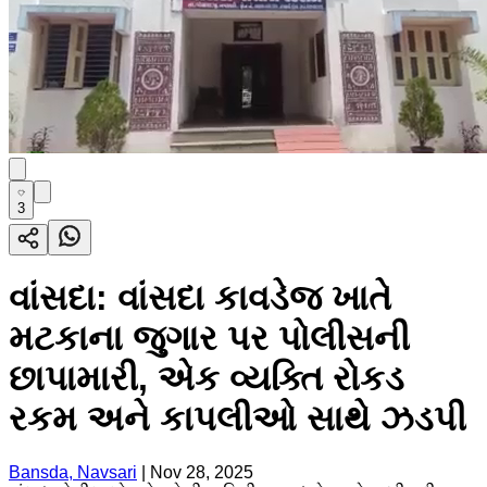
3
વાંસદા: વાંસદા કાવડેજ ખાતે
મટકાના જુગાર પર પોલીસની
છાપામારી, એક વ્યક્તિ રોકડ
રકમ અને કાપલીઓ સાથે ઝડપી
Bansda, Navsari
|
Nov 28, 2025