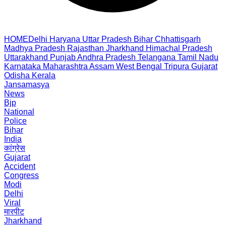
HOME
Delhi
Haryana
Uttar Pradesh
Bihar
Chhattisgarh
Madhya Pradesh
Rajasthan
Jharkhand
Himachal Pradesh
Uttarakhand
Punjab
Andhra Pradesh
Telangana
Tamil Nadu
Karnataka
Maharashtra
Assam
West Bengal
Tripura
Gujarat
Odisha
Kerala
Jansamasya
News
Bjp
National
Police
Bihar
India
कांग्रेस
Gujarat
Accident
Congress
Modi
Delhi
Viral
मारपीट
Jharkhand