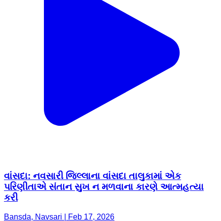
વાંસદા: નવસારી જિલ્લાના વાંસદા તાલુકામાં એક
પરિણીતાએ સંતાન સુખ ન મળવાના કારણે આત્મહત્યા
કરી
Bansda, Navsari | Feb 17, 2026