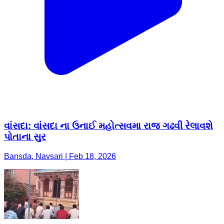
વાંસદા: વાંસદા ના ઉનાઈ મહોત્સવમા રાજ ગઢવી રેલાવશે
પોતાના સુર
Bansda, Navsari | Feb 18, 2026