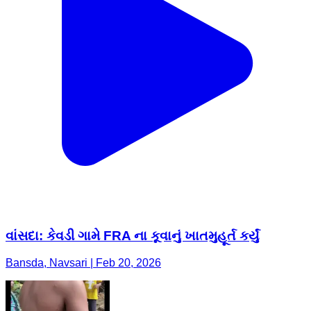
વાંસદા: કેવડી ગામે FRA ના કૂવાનું ખાતમુહૂર્ત કર્યું
Bansda, Navsari | Feb 20, 2026