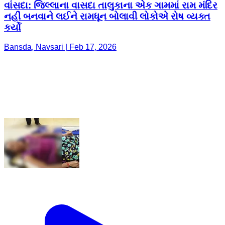
વાંસદા: જિલ્લાના વાસદા તાલુકાના એક ગામમાં રામ મંદિર
નહીં બનવાને લઈને રામધૂન બોલાવી લોકોએ રોષ વ્યક્ત
કર્યો
Bansda, Navsari | Feb 17, 2026