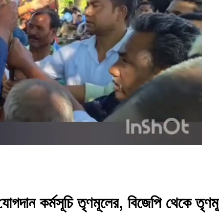
 যোগদান কর্মসূচি তৃণমূলের, বিজেপি থেকে তৃ