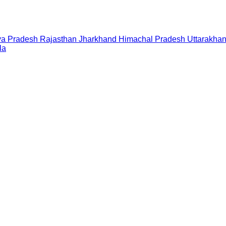
a Pradesh
Rajasthan
Jharkhand
Himachal Pradesh
Uttarakha
la