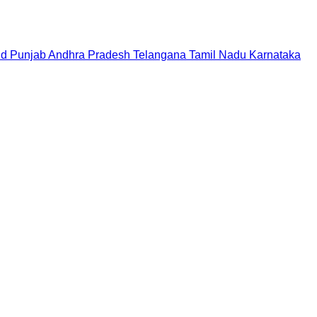
nd
Punjab
Andhra Pradesh
Telangana
Tamil Nadu
Karnataka