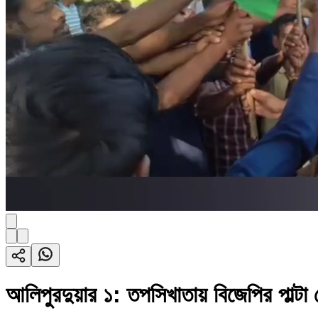
আলিপুরদুয়ার ১: তপসিখাতায় বিজেপির পাল্টা