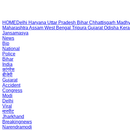
HOME
Delhi
Haryana
Uttar Pradesh
Bihar
Chhattisgarh
Madhy
Maharashtra
Assam
West Bengal
Tripura
Gujarat
Odisha
Kera
Jansamasya
News
Bjp
National
Police
Bihar
India
कांग्रेस
बीजेपी
Gujarat
Accident
Congress
Modi
Delhi
Viral
मारपीट
Jharkhand
Breakingnews
Narendramodi