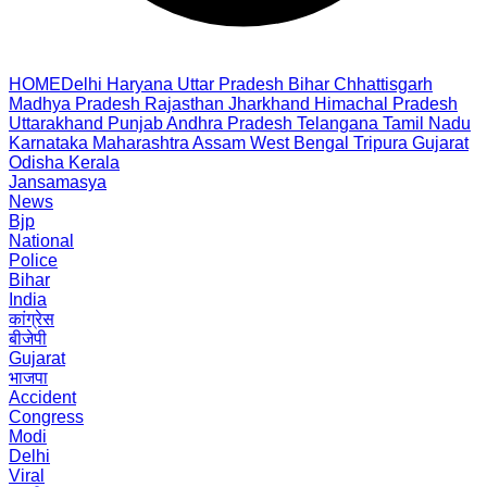
HOME
Delhi
Haryana
Uttar Pradesh
Bihar
Chhattisgarh
Madhya Pradesh
Rajasthan
Jharkhand
Himachal Pradesh
Uttarakhand
Punjab
Andhra Pradesh
Telangana
Tamil Nadu
Karnataka
Maharashtra
Assam
West Bengal
Tripura
Gujarat
Odisha
Kerala
Jansamasya
News
Bjp
National
Police
Bihar
India
कांग्रेस
बीजेपी
Gujarat
भाजपा
Accident
Congress
Modi
Delhi
Viral