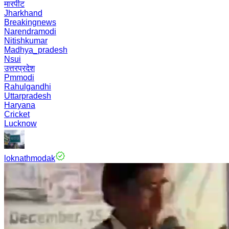
मारपीट
Jharkhand
Breakingnews
Narendramodi
Nitishkumar
Madhya_pradesh
Nsui
उत्तरप्रदेश
Pmmodi
Rahulgandhi
Uttarpradesh
Haryana
Cricket
Lucknow
loknathmodak