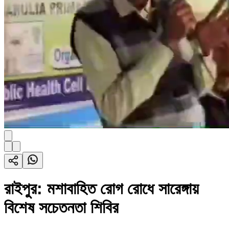
রাইপুর: মশাবাহিত রোগ রোধে সারেঙ্গায়
বিশেষ সচেতনতা শিবির