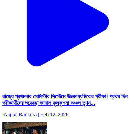
রাজ্যে প্রথমবার সেমিস্টার সিস্টেমে উচ্চমাধ্যমিকের পরীক্ষা! প্রথম দিন
পরীক্ষার্থীদের শুভেচ্ছা জানাল ফুলকুশমা অঞ্চল তৃণমূ...
Raipur, Bankura | Feb 12, 2026