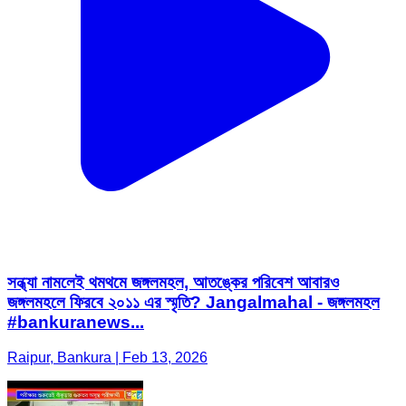
সন্ধ্যা নামলেই থমথমে জঙ্গলমহল, আতঙ্কের পরিবেশ আবারও
জঙ্গলমহলে ফিরবে ২০১১ এর স্মৃতি? Jangalmahal - জঙ্গলমহল
#bankuranews...
Raipur, Bankura | Feb 13, 2026