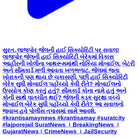
સુરત, લાજપોર જેલની હાઈ સિક્યોરિટી પર સવાલ!
લાજપોર જેલની હાઈ સિક્યોરિટી બેરેકમાં વિકાસ
આહીરની ખોલીના બાથરૂમમાંથી નોકિયા મોબાઈલ, બેટરી
અને સીમકાર્ડ મળી આવતા ખળભળાટ. જેલમાં જતા
ખોરાકની પણ થાય છે ચકાસણી, પછી હાઈ સિક્યોરિટી
બેરેક સુધી મોબાઈલ પહોંચ્યો કેવી રીતે? મોબાઈલનો
ઉપયોગ કોણ કરતું હતું? સીમકાર્ડ કોના નામે હતું અને
કોની સાથે વાતચીત થઈ? જેલની કડક સુરક્ષા વચ્ચે
મોબાઈલ બેરેક સુધી પહોંચ્યો કેવી રીતે? આ સવાલનો
જવાબ હવે પોલીસ તપાસમાં સામે આવશે.
#krantisamaynews #krantisamay #suratcity
#lajporejail SuratNews । BreakingNews ।
GujaratNews। CrimeNews । JailSecurity