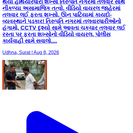
થયા હથિયારધારી શખ્સો તિરુપતિ નગરમાં તલવાર સાથે
નીકળ્યા અસામાજિક તત્વો, વીડિયો વાયરલ જાહેરમાં
તલવાર લઈ ફરતા શખ્સો, ઊન પાટિયામાં કાયદો-
વ્યવસ્થાને પડકાર! તિરુપતિ નગરમાં તલવારધારીઓનો
હંગામો, CCTV દૃશ્યો સામે આવતા ચકચાર તલવાર લઈ
રસ્તા પર ફરતા શખ્સોનો વીડિયો વાયરલ, પોલીસ
કાર્યવાહી સામે સવાલો....
Udhna, Surat | Aug 8, 2026