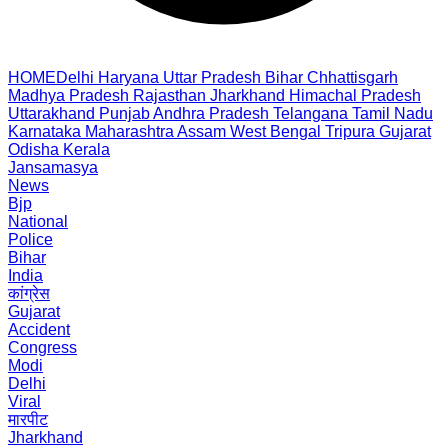
HOME
Delhi
Haryana
Uttar Pradesh
Bihar
Chhattisgarh
Madhya Pradesh
Rajasthan
Jharkhand
Himachal Pradesh
Uttarakhand
Punjab
Andhra Pradesh
Telangana
Tamil Nadu
Karnataka
Maharashtra
Assam
West Bengal
Tripura
Gujarat
Odisha
Kerala
Jansamasya
News
Bjp
National
Police
Bihar
India
कांग्रेस
Gujarat
Accident
Congress
Modi
Delhi
Viral
मारपीट
Jharkhand