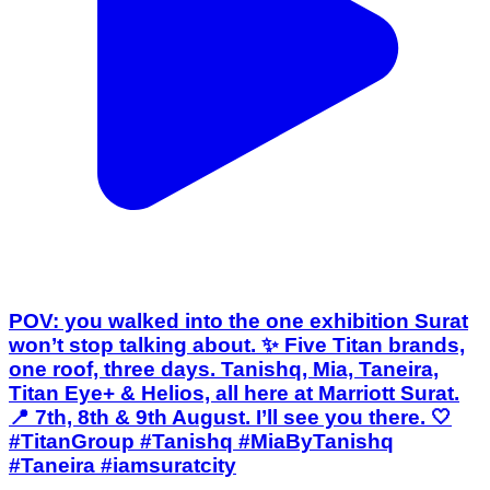
POV: you walked into the one exhibition Surat
won’t stop talking about. ✨ Five Titan brands,
one roof, three days. Tanishq, Mia, Taneira,
Titan Eye+ & Helios, all here at Marriott Surat.
📍 7th, 8th & 9th August. I’ll see you there. 🤍
#TitanGroup #Tanishq #MiaByTanishq
#Taneira #iamsuratcity