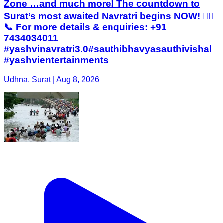
Zone …and much more! The countdown to
Surat’s most awaited Navratri begins NOW! ❤️‍🔥
📞 For more details & enquiries: +91
7434034011
#yashvinavratri3.0#sauthibhavyasauthivishal
#yashvientertainments
Udhna, Surat | Aug 8, 2026