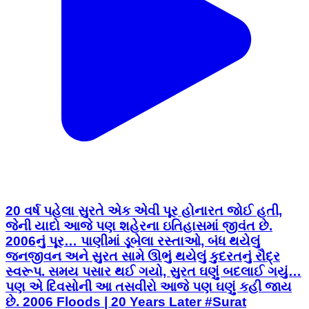
20 વર્ષ પહેલા સુરતે એક એવી પૂર હોનારત જોઈ હતી,
જેની યાદો આજે પણ શહેરના ઇતિહાસમાં જીવંત છે.
2006નું પૂર… પાણીમાં ડૂબેલા રસ્તાઓ, બંધ થયેલું
જનજીવન અને સુરત સામે ઊભું થયેલું કુદરતનું રૌદ્ર
સ્વરૂપ. સમય પસાર થઈ ગયો, સુરત ઘણું બદલાઈ ગયું…
પણ એ દિવસોની આ તસવીરો આજે પણ ઘણું કહી જાય
છે. 2006 Floods | 20 Years Later #Surat