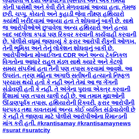
લેવાયેલી બે દેશી બનાવટની પિસ્તોલ અને એક તમંચો
કોની પાસેથી અને કેવી રીતે મેળવવામાં આવ્યા હતા, તેમજ
છરી, ચપ્પુ, કોયતો અને કુહાડી જેવા તીક્ષ્ણ હથિયારો
ક્યાંથી ખરીદવામાં આવ્યા હતા તે શોધવાનું બાકી છે. સાથે
જ આરોપીઓએ છુપાવેલા અન્ય હથિયારો અને હત્યા
બાદ બદલેલા કપડાં પણ રિકવર કરવાની કાર્યવાહી કરવાની
છે. પોલીસે વધુમાં જણાવ્યું કે ફરાર આરોપી રીંકુની ઓળખ,
તેની ભૂમિકા અને તેનું લોકેશન શોધવાનું બાકી છે.
આરોપીઓના મોબાઈલના CDR અને અન્ય ટેકનિકલ
વિગતોના આધારે રાહુલ મંડલ સાથે ક્યારે અને કેટલો
સમય સંપર્કમાં હતા તેની પણ તપાસ કરવામાં આવશે. આ
ઉપરાંત, ત્રણ મહિના અગાઉ સતીષની હત્યાનો નિષ્ફળ
પ્રયાસ થયો હતો કે નહીં અને તેમાં આ જ ગેંગની
સંડોવણી હતી કે નહીં, તે અંગેના પુરાવા એકત્ર કરવાની
દિશામાં પણ તપાસ ચાલી રહી છે. આ તમામ મુદ્દાઓની
ઊંડાણપૂર્વક તપાસ, હથિયારોની રિકવરી, ફરાર આરોપીની
ધરપકડ તથા કાવતરામાં અન્ય કોઈ વ્યક્તિ સંડોવાયેલી છે
કે નહીં તે જાણવા માટે પોલીસે આરોપીઓના રિમાન્ડની
માંગ કરી હતી. #krantisamay #krantisamaynews
#surat #suratcity