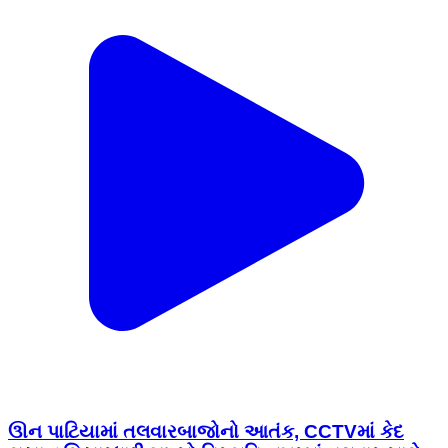
ઊન પાટિયામાં તલવારબાજોનો આતંક, CCTVમાં કેદ