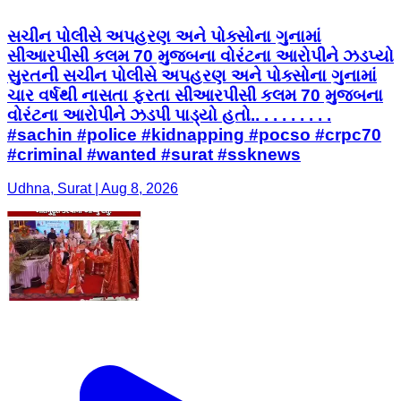
સચીન પોલીસે અપહરણ અને પોક્સોના ગુનામાં
સીઆરપીસી કલમ 70 મુજબના વોરંટના આરોપીને ઝડપ્યો
સુરતની સચીન પોલીસે અપહરણ અને પોક્સોના ગુનામાં
ચાર વર્ષથી નાસતા ફરતા સીઆરપીસી કલમ 70 મુજબના
વોરંટના આરોપીને ઝડપી પાડ્યો હતો.. . . . . . . . .
#sachin #police #kidnapping #pocso #crpc70
#criminal #wanted #surat #ssknews
Udhna, Surat | Aug 8, 2026