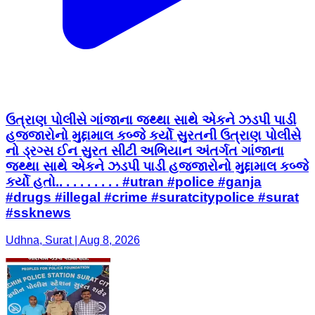
ઉત્રાણ પોલીસે ગાંજાના જથ્થા સાથે એકને ઝડપી પાડી
હજ્જારોનો મુદ્દામાલ કબ્જે કર્યો સુરતની ઉત્રાણ પોલીસે
નો ડ્રગ્સ ઈન સુરત સીટી અભિયાન અંતર્ગત ગાંજાના
જથ્થા સાથે એકને ઝડપી પાડી હજ્જારોનો મુદ્દામાલ કબ્જે
કર્યો હતો.. . . . . . . . . #utran #police #ganja
#drugs #illegal #crime #suratcitypolice #surat
#ssknews
Udhna, Surat | Aug 8, 2026