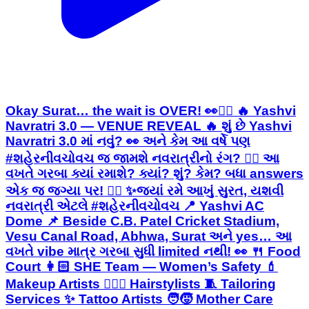
Okay Surat… the wait is OVER! 👀❤️‍🔥 🔥 Yashvi
Navratri 3.0 — VENUE REVEAL 🔥 શું છે Yashvi
Navratri 3.0 માં નવું? 👀 અને કેમ આ વર્ષે પણ
#શહેરનીવચોવચ જ જામશે નવરાત્રીનો રંગ? ❤️‍🔥 આ
વખતે ગરબા ક્યાં રમાશે? ક્યાં? શું? કેમ? બધા answers
એક જ જગ્યા પર! 👇🏻 ✨જ્યાં રમે આખું સુરત, યશવી
નવરાત્રી એટલે #શહેરનીવચોવચ 📍 Yashvi AC
Dome 📌 Beside C.B. Patel Cricket Stadium,
Vesu Canal Road, Abhwa, Surat અને yes… આ
વખતે vibe માત્ર ગરબા સુધી limited નથી! 👀 🍴 Food
Court 👩🏻 SHE Team — Women’s Safety 💄
Makeup Artists 💇🏻‍♀️ Hairstylists 🧵 Tailoring
Services ✨ Tattoo Artists 🧑‍🧒 Mother Care