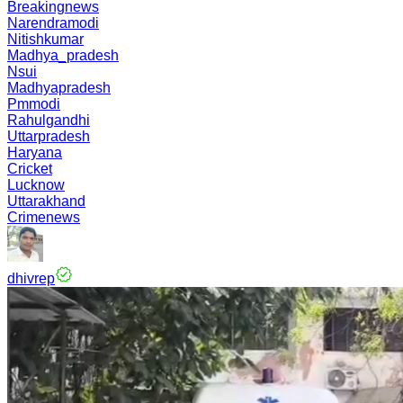
Breakingnews
Narendramodi
Nitishkumar
Madhya_pradesh
Nsui
Madhyapradesh
Pmmodi
Rahulgandhi
Uttarpradesh
Haryana
Cricket
Lucknow
Uttarakhand
Crimenews
dhivrep