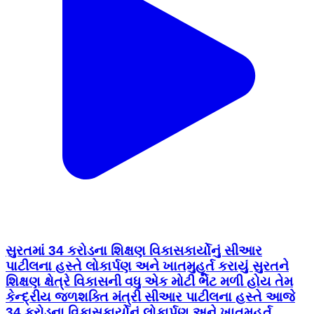
સુરતમાં 34 કરોડના શિક્ષણ વિકાસકાર્યોનું સીઆર
પાટીલના હસ્તે લોકાર્પણ અને ખાતમુહૂર્ત કરાયું સુરતને
શિક્ષણ ક્ષેત્રે વિકાસની વધુ એક મોટી ભેટ મળી હોય તેમ
કેન્દ્રીય જળશક્તિ મંત્રી સીઆર પાટીલના હસ્તે આજે
34 કરોડના વિકાસકાર્યોનું લોકાર્પણ અને ખાતમુહૂર્ત