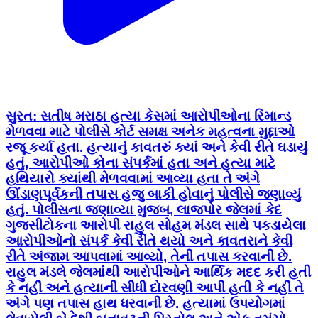
સુરત: સતીષ મરાઠા હત્યા કેસમાં આરોપીઓના રિમાન્ડ
મેળવવા માટે પોલીસે કોર્ટ સમક્ષ અનેક મહત્વના મુદ્દાઓ
રજૂ કર્યા હતા. હત્યાનું કાવતરું ક્યાં અને કેવી રીતે ઘડાયું
હતું, આરોપીઓ કોના સંપર્કમાં હતા અને હત્યા માટે
હથિયારો ક્યાંથી મેળવવામાં આવ્યા હતા તે અંગે
ઊંડાણપૂર્વકની તપાસ હજુ બાકી હોવાનું પોલીસે જણાવ્યું
હતું. પોલીસના જણાવ્યા મુજબ, લાજપોર જેલમાં કેદ
ગુજસીટોકના આરોપી રાહુલ સોહમ મંડલ સાથે પકડાયેલા
આરોપીઓનો સંપર્ક કેવી રીતે થયો અને કાવતરાને કેવી
રીતે અંજામ આપવામાં આવ્યો, તેની તપાસ કરવાની છે.
રાહુલ મંડલે જેલમાંથી આરોપીઓને આર્થિક મદદ કરી હતી
કે નહીં અને હત્યાની સીધી દોરવણી આપી હતી કે નહીં તે
અંગે પણ તપાસ હાથ ધરવાની છે. હત્યામાં ઉપયોગમાં