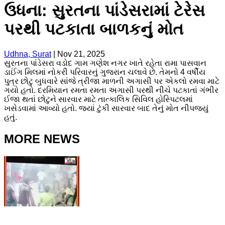
ઉધના: સુરતના પાંડેસરામાં ટેરેસ
પરથી પટકાતા બાળકનું મોત
Udhna, Surat
|
Nov 21, 2025
સુરતના પાંડેસરા વડોદ ગામ ગણેશ નગર ખાતે રહેતા રામા પાસવાન
ડાઈંગ મિલમાં નોકરી પરિવારનું ગુજરાન ચલાવે છે. તેમનો 4 વર્ષીય
પુત્ર છોટુ બુધવારે સાંજે ત્રીજા માળની અગાસી પર એકલો રમવા માટે
ગયો હતો. દરમિયાન રમતા રમતા અગાસી પરથી નીચે પટકાતાં ગંભીર
ઈજા થતાં છોટુને સારવાર માટે તાત્કાલિક સિવિલ હોસ્પિટલમાં
ખસેડવામાં આવ્યો હતો. જ્યાં ટુંકી સારવાર બાદ તેનું મોત નીપજ્યું
હતું.
MORE NEWS