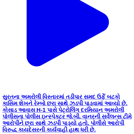
સુરતના અમરોલી વિસ્તારમાં તડીપાર સમદ ઉર્ફે બટકો
કાસિમ શેખને રેમ્બો છરા સાથે ઝડપી પાડવામાં આવ્યો છે.
કોસાડ આવાસ H-1 પાસે પેટ્રોલિંગ દરમિયાન અમરોલી
પોલીસના પોલીસ ઇન્સ્પેક્ટર જે.બી. વાનરની સર્વેલન્સ ટીમે
આરોપીને છરા સાથે ઝડપી પાડ્યો હતો. પોલીસે આરોપી
વિરુદ્ધ કાયદેસરની કાર્યવાહી હાથ ધરી છે.