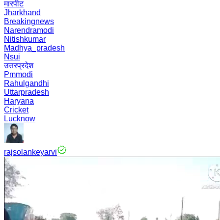
मारपीट
Jharkhand
Breakingnews
Narendramodi
Nitishkumar
Madhya_pradesh
Nsui
उत्तरप्रदेश
Pmmodi
Rahulgandhi
Uttarpradesh
Haryana
Cricket
Lucknow
rajsolankeyarvi