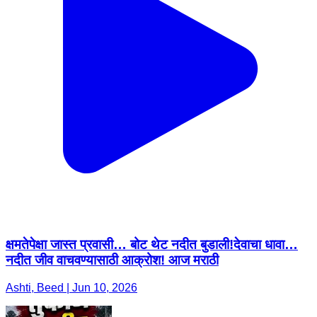
क्षमतेपेक्षा जास्त प्रवासी… बोट थेट नदीत बुडाली!देवाचा धावा…
नदीत जीव वाचवण्यासाठी आक्रोश! आज मराठी
Ashti, Beed | Jun 10, 2026