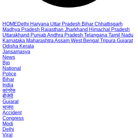
HOME
Delhi
Haryana
Uttar Pradesh
Bihar
Chhattisgarh
Madhya Pradesh
Rajasthan
Jharkhand
Himachal Pradesh
Uttarakhand
Punjab
Andhra Pradesh
Telangana
Tamil Nadu
Karnataka
Maharashtra
Assam
West Bengal
Tripura
Gujarat
Odisha
Kerala
Jansamasya
News
Bjp
National
Police
Bihar
India
कांग्रेस
बीजेपी
Gujarat
भाजपा
Accident
Congress
Modi
Delhi
Viral