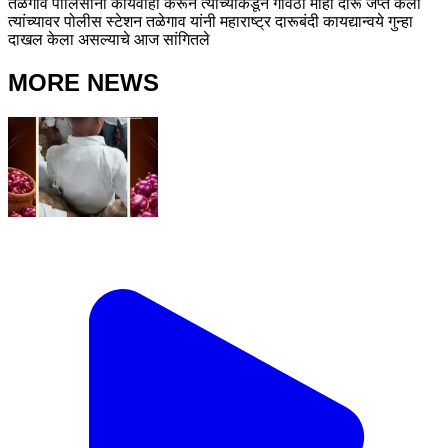
तळेगाव पोलिसांनी कार्यवाही करून त्यांच्याकडून गावठी मोहा दारू जप्त केला
त्यांच्यावर पोलीस स्टेशन तळेगाव यांनी महाराष्ट्र दारूबंदी कायद्यान्वये गुन्हा
दाखल केला असल्याचे आज सांगितले
MORE NEWS