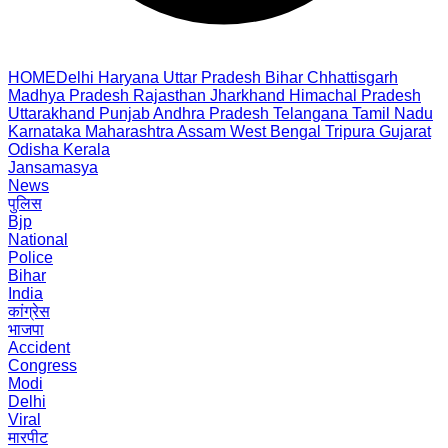
HOME
Delhi
Haryana
Uttar Pradesh
Bihar
Chhattisgarh
Madhya Pradesh
Rajasthan
Jharkhand
Himachal Pradesh
Uttarakhand
Punjab
Andhra Pradesh
Telangana
Tamil Nadu
Karnataka
Maharashtra
Assam
West Bengal
Tripura
Gujarat
Odisha
Kerala
Jansamasya
News
पुलिस
Bjp
National
Police
Bihar
India
कांग्रेस
भाजपा
Accident
Congress
Modi
Delhi
Viral
मारपीट