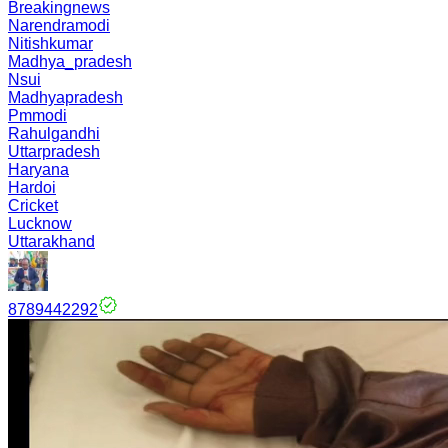
Breakingnews
Narendramodi
Nitishkumar
Madhya_pradesh
Nsui
Madhyapradesh
Pmmodi
Rahulgandhi
Uttarpradesh
Haryana
Hardoi
Cricket
Lucknow
Uttarakhand
8789442292