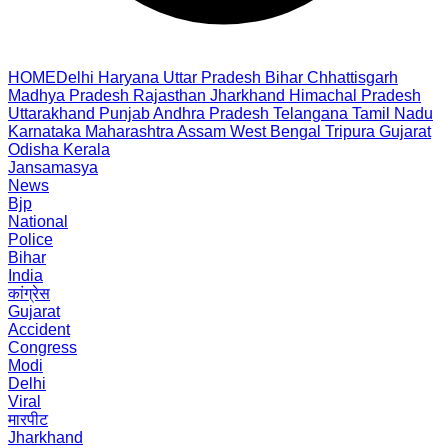
HOME
Delhi
Haryana
Uttar Pradesh
Bihar
Chhattisgarh
Madhya Pradesh
Rajasthan
Jharkhand
Himachal Pradesh
Uttarakhand
Punjab
Andhra Pradesh
Telangana
Tamil Nadu
Karnataka
Maharashtra
Assam
West Bengal
Tripura
Gujarat
Odisha
Kerala
Jansamasya
News
Bjp
National
Police
Bihar
India
कांग्रेस
Gujarat
Accident
Congress
Modi
Delhi
Viral
मारपीट
Jharkhand