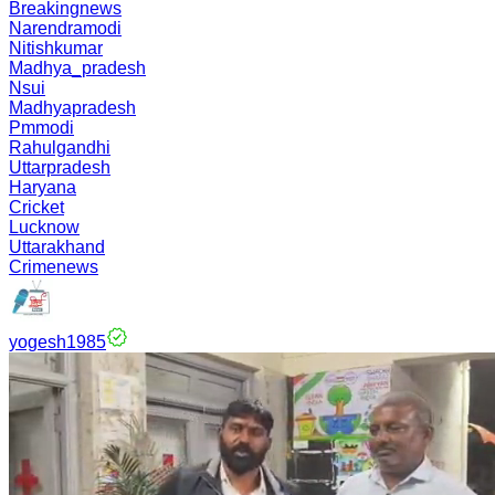
Breakingnews
Narendramodi
Nitishkumar
Madhya_pradesh
Nsui
Madhyapradesh
Pmmodi
Rahulgandhi
Uttarpradesh
Haryana
Cricket
Lucknow
Uttarakhand
Crimenews
yogesh1985