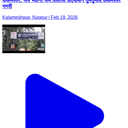
कळमेश्वर: जय भवानी जय शिवाजी उद्घोषाने दुमदुमली कळमेश्वर
नगरी
Kalameshwar, Nagpur | Feb 19, 2026