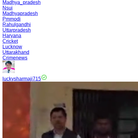
Madhya_pradesh
Nsui
Madhyapradesh
Pmmodi
Rahulgandhi
Uttarpradesh
Haryana
Cricket
Lucknow
Uttarakhand
Crimenews
luckysharmaji715