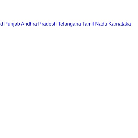
nd
Punjab
Andhra Pradesh
Telangana
Tamil Nadu
Karnataka