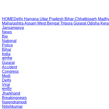
HOME
Delhi
Haryana
Uttar Pradesh
Bihar
Chhattisgarh
Madhy
Maharashtra
Assam
West Bengal
Tripura
Gujarat
Odisha
Kera
Jansamasya
News
Bjp
National
Police
Bihar
India
कांग्रेस
Gujarat
Accident
Congress
Modi
Delhi
Viral
मारपीट
Jharkhand
Breakingnews
Narendramodi
Nitishkumar