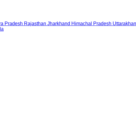
a Pradesh
Rajasthan
Jharkhand
Himachal Pradesh
Uttarakha
la