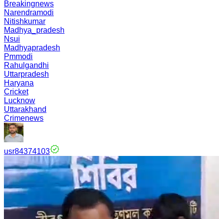
Breakingnews
Narendramodi
Nitishkumar
Madhya_pradesh
Nsui
Madhyapradesh
Pmmodi
Rahulgandhi
Uttarpradesh
Haryana
Cricket
Lucknow
Uttarakhand
Crimenews
usr84374103