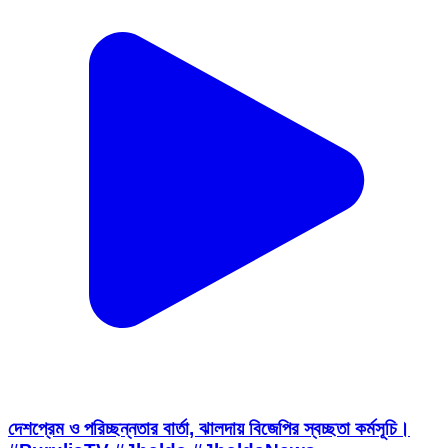
দেশপ্রেম ও পরিচ্ছন্নতার বার্তা, ঝালদায় বিজেপির স্বচ্ছতা কর্মসূচি।