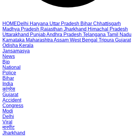
HOME
Delhi
Haryana
Uttar Pradesh
Bihar
Chhattisgarh
Madhya Pradesh
Rajasthan
Jharkhand
Himachal Pradesh
Uttarakhand
Punjab
Andhra Pradesh
Telangana
Tamil Nadu
Karnataka
Maharashtra
Assam
West Bengal
Tripura
Gujarat
Odisha
Kerala
Jansamasya
News
Bjp
National
Police
Bihar
India
कांग्रेस
Gujarat
Accident
Congress
Modi
Delhi
Viral
मारपीट
Jharkhand