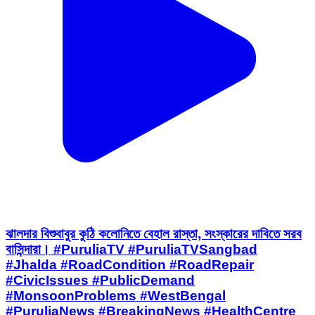
ঝালদার বিশুবাবুর কুঠি কলোনিতে বেহাল রাস্তা, সংস্কারের দাবিতে সরব
বাসিন্দারা। #PuruliaTV #PuruliaTVSangbad
#Jhalda #RoadCondition #RoadRepair
#CivicIssues #PublicDemand
#MonsoonProblems #WestBengal
#PuruliaNews #BreakingNews #HealthCentre