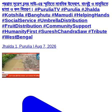
প্রয়াত সুরেশ চন্দ্র সাউ-এর স্মৃতিতে মানবিক উদ্যোগ, বাংঘুটু ও মামুডিতে
ছাতা ও ফল বিতরণ। #PuruliaTV #Purulia #Jhalda
#Kotshila #Banghutu #Mamudi #HelpingHands
#SocialService #UmbrellaDistribution
#FruitDistribution #CommunitySupport
#HumanityFirst #SureshChandraSaw #Tribute
#WestBengal
Jhalda 1, Purulia | Aug 7, 2026