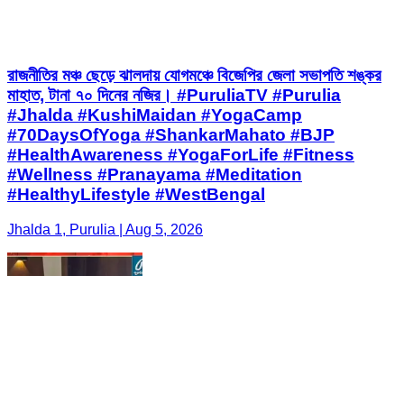
রাজনীতির মঞ্চ ছেড়ে ঝালদায় যোগমঞ্চে বিজেপির জেলা সভাপতি শঙ্কর
মাহাত, টানা ৭০ দিনের নজির। #PuruliaTV #Purulia
#Jhalda #KushiMaidan #YogaCamp
#70DaysOfYoga #ShankarMahato #BJP
#HealthAwareness #YogaForLife #Fitness
#Wellness #Pranayama #Meditation
#HealthyLifestyle #WestBengal
Jhalda 1, Purulia | Aug 5, 2026