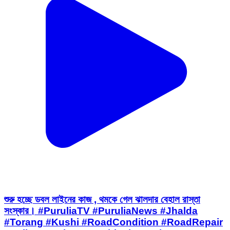
শুরু হচ্ছে ডবল লাইনের কাজ , থমকে গেল ঝালদার বেহাল রাস্তা
সংস্কার। #PuruliaTV #PuruliaNews #Jhalda
#Torang #Kushi #RoadCondition #RoadRepair