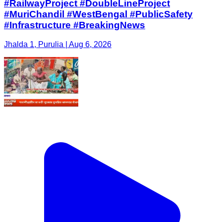
#RailwayProject #DoubleLineProject
#MuriChandil #WestBengal #PublicSafety
#Infrastructure #BreakingNews
Jhalda 1, Purulia | Aug 6, 2026