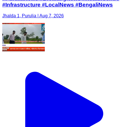
#Infrastructure #LocalNews #BengaliNews
Jhalda 1, Purulia | Aug 7, 2026