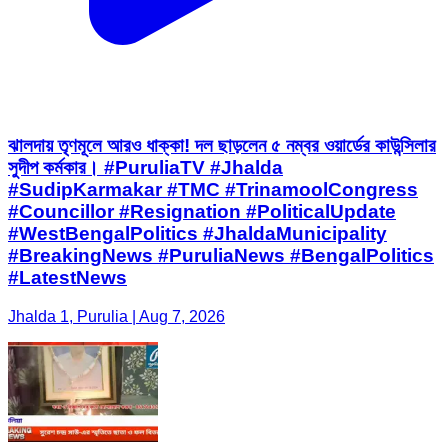
ঝালদায় তৃণমূলে আরও ধাক্কা! দল ছাড়লেন ৫ নম্বর ওয়ার্ডের কাউন্সিলার
সুদীপ কর্মকার। #PuruliaTV #Jhalda
#SudipKarmakar #TMC #TrinamoolCongress
#Councillor #Resignation #PoliticalUpdate
#WestBengalPolitics #JhaldaMunicipality
#BreakingNews #PuruliaNews #BengalPolitics
#LatestNews
Jhalda 1, Purulia | Aug 7, 2026