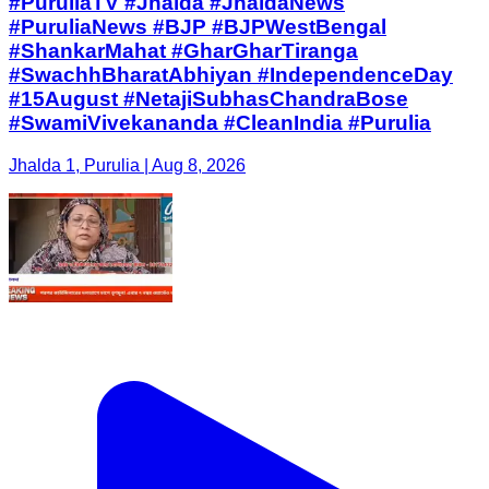
#PuruliaTV #Jhalda #JhaldaNews
#PuruliaNews #BJP #BJPWestBengal
#ShankarMahat #GharGharTiranga
#SwachhBharatAbhiyan #IndependenceDay
#15August #NetajiSubhasChandraBose
#SwamiVivekananda #CleanIndia #Purulia
Jhalda 1, Purulia | Aug 8, 2026