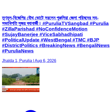
তৃণমূল-বিজেপির যৌথ ভোটে সরলেন পুরুলিয়া জেলা পরিষদের সহ-
সভাধিপতি সুজয় ব্যানার্জী। #PuruliaTVSangbad #Purulia
#ZillaParishad #NoConfidenceMotion
#SujayBanerjee #ViceSabhadhipati
#PoliticalUpdate #WestBengal #TMC #BJP
#DistrictPolitics #BreakingNews #BengaliNews
#PuruliaNews
Jhalda 1, Purulia | Aug 6, 2026