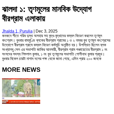
ঝালদা ১: তৃণমূলের মানবিক উদ্যোগ
বীরগ্রাম এলাকায়
Jhalda 1, Purulia
|
Dec 3, 2025
কনকনে শীতে গরিব দুস্থ অসহায় সহ বৃদ্ধ-বৃদ্ধাদের কম্বল বিতরণ করলেন তৃণমূল
কংগ্রেস। বুধবার বাঘমুণ্ডি ব্লকের বীরগ্রাম গ্রামের ১ ও ২ নম্বর বুথ তৃণমূল কংগ্রেসের
উদ্যোগে বীরগ্রাম গ্রামে কম্বল বিতরণ কর্মসূচি অনুষ্ঠিত হয়। উপস্থিত ছিলেন ব্লক
সংখ্যালঘু সেল এর সভাপতি জাকির আনসারী, বীরগ্রাম গ্রাম পঞ্চায়েতের বীরগ্রাম ১ নং
সংসদের সদস্য শিশুপাল কুমার, ১ নং বুথ তৃণমূলের সভাপতি গোপীনাথ কুমার প্রমুখ।
বুধবার বিকেল চারটা নাগাদ দলের পক্ষ থেকে জানা গেছে, এদিন প্রায় ২০০ জনকে
MORE NEWS