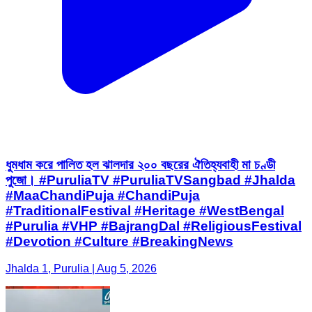
ধুমধাম করে পালিত হল ঝালদার ২০০ বছরের ঐতিহ্যবাহী মা চণ্ডী
পুজো। #PuruliaTV #PuruliaTVSangbad #Jhalda
#MaaChandiPuja #ChandiPuja
#TraditionalFestival #Heritage #WestBengal
#Purulia #VHP #BajrangDal #ReligiousFestival
#Devotion #Culture #BreakingNews
Jhalda 1, Purulia | Aug 5, 2026