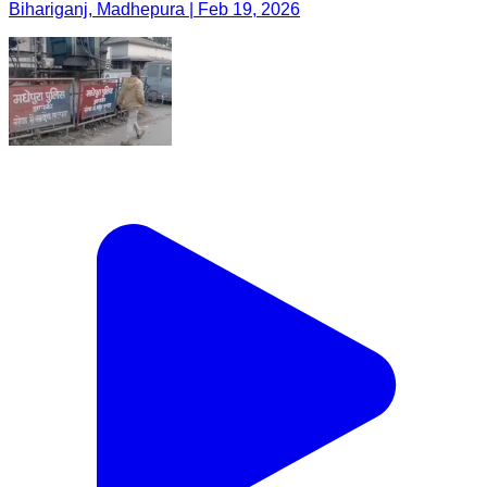
Bihariganj, Madhepura | Feb 19, 2026