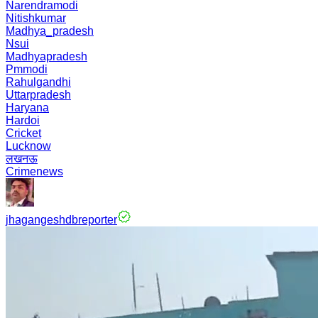
Narendramodi
Nitishkumar
Madhya_pradesh
Nsui
Madhyapradesh
Pmmodi
Rahulgandhi
Uttarpradesh
Haryana
Hardoi
Cricket
Lucknow
लखनऊ
Crimenews
jhagangeshdbreporter