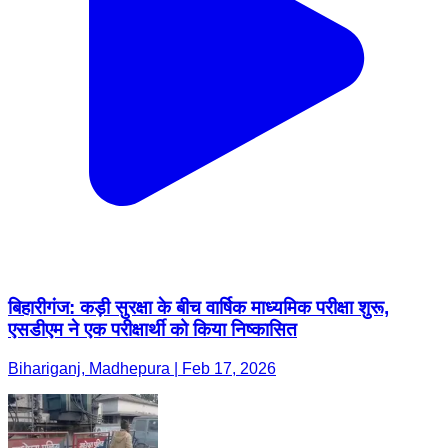
बिहारीगंज: कड़ी सुरक्षा के बीच वार्षिक माध्यमिक परीक्षा शुरू,
एसडीएम ने एक परीक्षार्थी को किया निष्कासित
Bihariganj, Madhepura | Feb 17, 2026