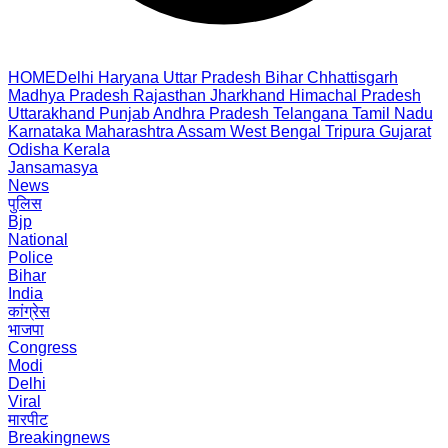
HOME
Delhi
Haryana
Uttar Pradesh
Bihar
Chhattisgarh
Madhya Pradesh
Rajasthan
Jharkhand
Himachal Pradesh
Uttarakhand
Punjab
Andhra Pradesh
Telangana
Tamil Nadu
Karnataka
Maharashtra
Assam
West Bengal
Tripura
Gujarat
Odisha
Kerala
Jansamasya
News
पुलिस
Bjp
National
Police
Bihar
India
कांग्रेस
भाजपा
Congress
Modi
Delhi
Viral
मारपीट
Breakingnews