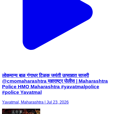
लोकमान्य बाळ गंगाधर टिळक जयंती उत्साहात साजरी
@cmomaharashtra महाराष्ट्र पोलीस | Maharashtra
Police HMO Maharashtra #yavatmalpolice
#police Yavatmal
Yavatmal, Maharashtra | Jul 23, 2026