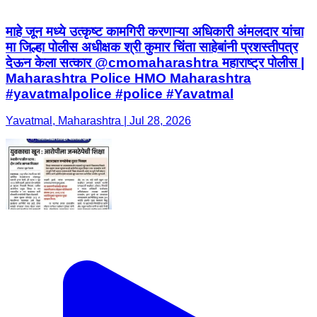
माहे जून मध्ये उत्कृष्ट कामगिरी करणाऱ्या अधिकारी अंमलदार यांचा
मा जिल्हा पोलीस अधीक्षक श्री कुमार चिंता साहेबांनी प्रशस्तीपत्र
देऊन केला सत्कार @cmomaharashtra महाराष्ट्र पोलीस |
Maharashtra Police HMO Maharashtra
#yavatmalpolice #police #Yavatmal
Yavatmal, Maharashtra | Jul 28, 2026