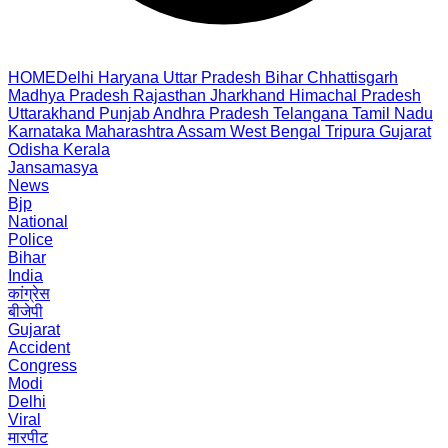
HOME
Delhi
Haryana
Uttar Pradesh
Bihar
Chhattisgarh
Madhya Pradesh
Rajasthan
Jharkhand
Himachal Pradesh
Uttarakhand
Punjab
Andhra Pradesh
Telangana
Tamil Nadu
Karnataka
Maharashtra
Assam
West Bengal
Tripura
Gujarat
Odisha
Kerala
Jansamasya
News
Bjp
National
Police
Bihar
India
कांग्रेस
बीजेपी
Gujarat
Accident
Congress
Modi
Delhi
Viral
मारपीट