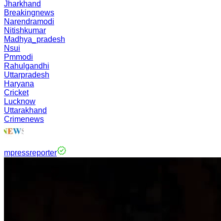
Jharkhand
Breakingnews
Narendramodi
Nitishkumar
Madhya_pradesh
Nsui
Pmmodi
Rahulgandhi
Uttarpradesh
Haryana
Cricket
Lucknow
Uttarakhand
Crimenews
mpressreporter