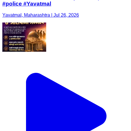
#police #Yavatmal
Yavatmal, Maharashtra | Jul 26, 2026