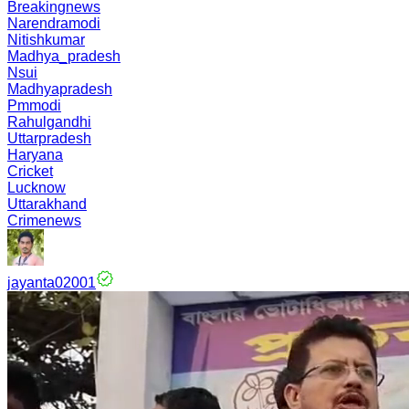
Breakingnews
Narendramodi
Nitishkumar
Madhya_pradesh
Nsui
Madhyapradesh
Pmmodi
Rahulgandhi
Uttarpradesh
Haryana
Cricket
Lucknow
Uttarakhand
Crimenews
jayanta02001