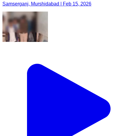
Samserganj, Murshidabad | Feb 15, 2026