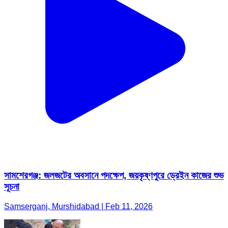
সামশেরগঞ্জ: জলজটের অবসানে পদক্ষেপ, জয়কৃষ্ণপুরে ড্রেইন কাজের শুভ
সূচনা
Samserganj, Murshidabad | Feb 11, 2026