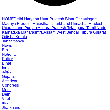
HOME
Delhi
Haryana
Uttar Pradesh
Bihar
Chhattisgarh
Madhya Pradesh
Rajasthan
Jharkhand
Himachal Pradesh
Uttarakhand
Punjab
Andhra Pradesh
Telangana
Tamil Nadu
Karnataka
Maharashtra
Assam
West Bengal
Tripura
Gujarat
Odisha
Kerala
Jansamasya
News
Bjp
National
Police
Bihar
India
कांग्रेस
Gujarat
Accident
Congress
Modi
Delhi
Viral
मारपीट
Jharkhand