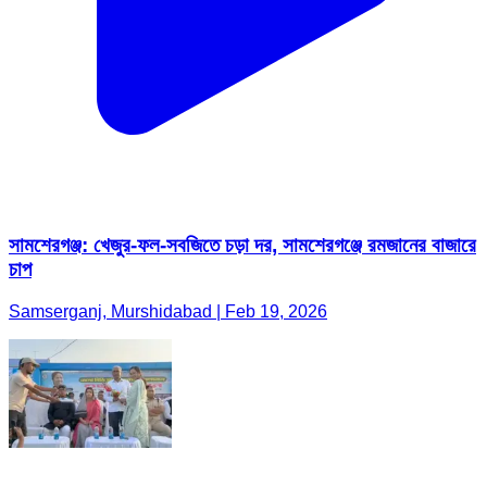
সামশেরগঞ্জ: খেজুর-ফল-সবজিতে চড়া দর, সামশেরগঞ্জে রমজানের বাজারে
চাপ
Samserganj, Murshidabad | Feb 19, 2026