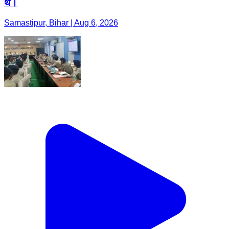
थे।
Samastipur, Bihar | Aug 6, 2026