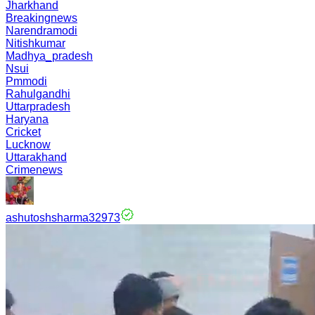
Jharkhand
Breakingnews
Narendramodi
Nitishkumar
Madhya_pradesh
Nsui
Pmmodi
Rahulgandhi
Uttarpradesh
Haryana
Cricket
Lucknow
Uttarakhand
Crimenews
ashutoshsharma32973