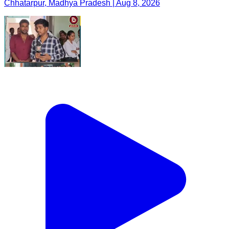
Chhatarpur, Madhya Pradesh | Aug 8, 2026