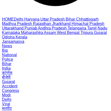
HOME
Delhi
Haryana
Uttar Pradesh
Bihar
Chhattisgarh
Madhya Pradesh
Rajasthan
Jharkhand
Himachal Pradesh
Uttarakhand
Punjab
Andhra Pradesh
Telangana
Tamil Nadu
Karnataka
Maharashtra
Assam
West Bengal
Tripura
Gujarat
Odisha
Kerala
Jansamasya
News
Bjp
National
Police
Bihar
India
कांग्रेस
बीजेपी
Gujarat
Accident
Congress
Modi
Delhi
Viral
मारपीट