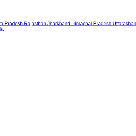
a Pradesh
Rajasthan
Jharkhand
Himachal Pradesh
Uttarakha
la