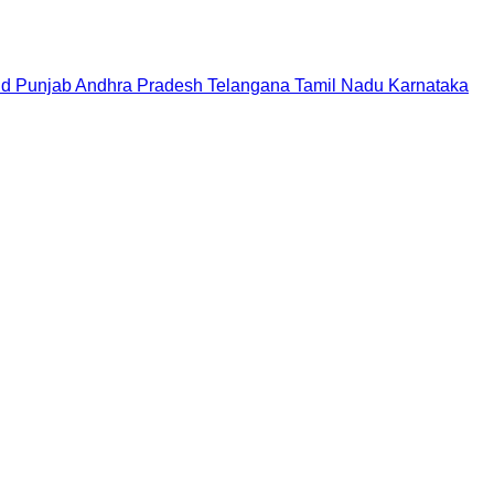
nd
Punjab
Andhra Pradesh
Telangana
Tamil Nadu
Karnataka