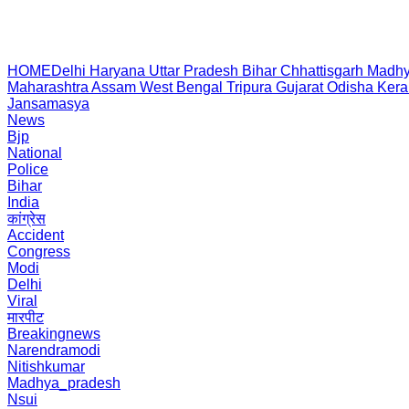
HOME
Delhi
Haryana
Uttar Pradesh
Bihar
Chhattisgarh
Madhy
Maharashtra
Assam
West Bengal
Tripura
Gujarat
Odisha
Kera
Jansamasya
News
Bjp
National
Police
Bihar
India
कांग्रेस
Accident
Congress
Modi
Delhi
Viral
मारपीट
Breakingnews
Narendramodi
Nitishkumar
Madhya_pradesh
Nsui