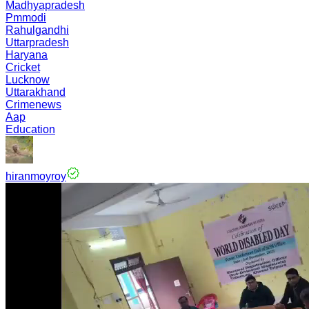
Madhyapradesh
Pmmodi
Rahulgandhi
Uttarpradesh
Haryana
Cricket
Lucknow
Uttarakhand
Crimenews
Aap
Education
hiranmoyroy