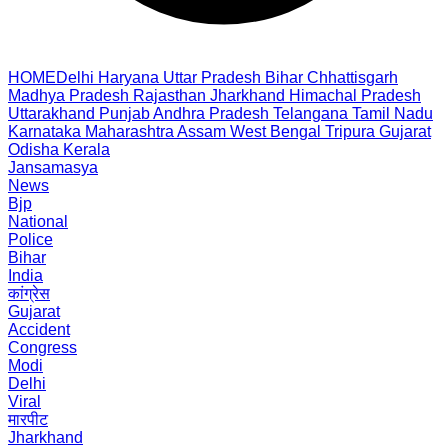
HOME
Delhi
Haryana
Uttar Pradesh
Bihar
Chhattisgarh
Madhya Pradesh
Rajasthan
Jharkhand
Himachal Pradesh
Uttarakhand
Punjab
Andhra Pradesh
Telangana
Tamil Nadu
Karnataka
Maharashtra
Assam
West Bengal
Tripura
Gujarat
Odisha
Kerala
Jansamasya
News
Bjp
National
Police
Bihar
India
कांग्रेस
Gujarat
Accident
Congress
Modi
Delhi
Viral
मारपीट
Jharkhand