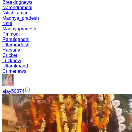
Breakingnews
Narendramodi
Nitishkumar
Madhya_pradesh
Nsui
Madhyapradesh
Pmmodi
Rahulgandhi
Uttarpradesh
Haryana
Cricket
Lucknow
Uttarakhand
Crimenews
ajay50374