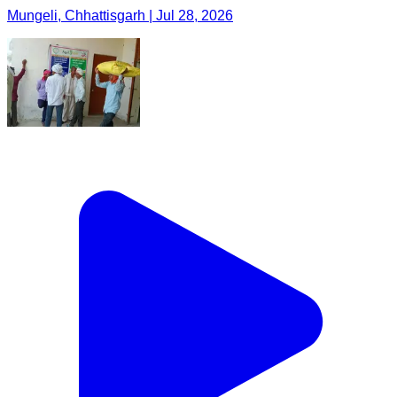
Mungeli, Chhattisgarh | Jul 28, 2026