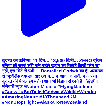
कुदरत का करिश्मा! 11 दिन… 13,500 किमी… ZERO ब्रेक!
दुनिया की सबसे लंबी नॉन-स्टॉप उड़ान का रिकॉर्ड किसी प्लेन का
नहीं, इस छोटे से पक्षी — Bar-tailed Godwit का है! अलास्का
से न्यूजीलैंड तक लगातार उड़ान… न खाना, न पानी, न आराम!
कुदरत की ये फ्लाइंग मशीन आज भी विज्ञान से आगे है। 🚀🌌 द
मनियारी न्यूज़ #NatureMiracle #FlyingMachine
#Godwit #BarTailedGodwit #WildlifeWonder
#AmazingNature #13ThousandKM
#NonStopFlight #AlaskaToNewZealand