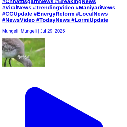
#ChhattisgarhNews #BreakingNews
#ViralNews #TrendingVideo #ManiyariNews
#CGUpdate #EnergyReform #LocalNews
#NewsVideo #TodayNews #LormiUpdate
Mungeli, Mungeli | Jul 29, 2026