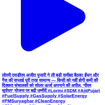
लोरमी एसडीएम अजीत पुजारी ने ली बड़ी समीक्षा बैठक! ईंधन और
गैस की सप्लाई पूरी तरह सामान्य — किसी को नहीं होगी कमी की
दिक्कत संचालकों को सोलर ऊर्जा अपनाने की अपील, ‘पीएम
सूर्यघर’ योजना पर बढ़ी उम्मीदें #Lormi #SDM #AjitPujari
#FuelSupply #GasSupply #SolarEnergy
#PMSuryaghar #CleanEnergy