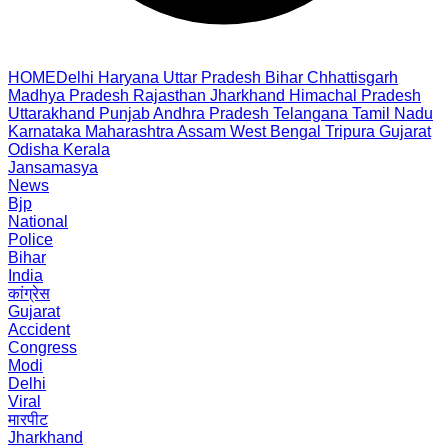
HOME
Delhi
Haryana
Uttar Pradesh
Bihar
Chhattisgarh
Madhya Pradesh
Rajasthan
Jharkhand
Himachal Pradesh
Uttarakhand
Punjab
Andhra Pradesh
Telangana
Tamil Nadu
Karnataka
Maharashtra
Assam
West Bengal
Tripura
Gujarat
Odisha
Kerala
Jansamasya
News
Bjp
National
Police
Bihar
India
कांग्रेस
Gujarat
Accident
Congress
Modi
Delhi
Viral
मारपीट
Jharkhand