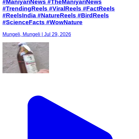
#ManiyariNews #TheManiyariNews
#TrendingReels #ViralReels #FactReels
#ReelsIndia #NatureReels #BirdReels
#ScienceFacts #WowNature
Mungeli, Mungeli | Jul 29, 2026