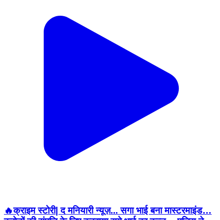
🔥क्राइम स्टोरी| द मनियारी न्यूज़... सगा भाई बना मास्टरमाइंड…