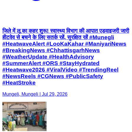
जिले में लू का कहर शुरू! स्वास्थ्य विभाग की आपात एडवाइजरी जारी
हीटवेव से बचने के लिए सतर्क रहें, सुरक्षित रहें #Munegli
#HeatwaveAlert #LooKaKahar #ManiyariNews
#BreakingNews #ChhattisgarhNews
#WeatherUpdate #HealthAdvisory
#SummerAlert #ORS #StayHydrated
#Heatwave2026 #ViralVideo #TrendingReel
#NewsReels #CGNews #PublicSafety
#HeatStroke
Mungeli, Mungeli | Jul 29, 2026