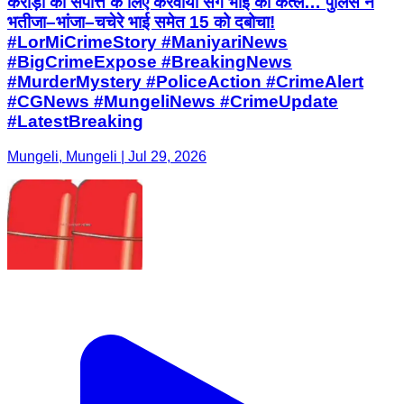
करोड़ों की संपत्ति के लिए करवाया सगे भाई का कत्ल… पुलिस ने
भतीजा–भांजा–चचेरे भाई समेत 15 को दबोचा!
#LorMiCrimeStory #ManiyariNews
#BigCrimeExpose #BreakingNews
#MurderMystery #PoliceAction #CrimeAlert
#CGNews #MungeliNews #CrimeUpdate
#LatestBreaking
Mungeli, Mungeli | Jul 29, 2026