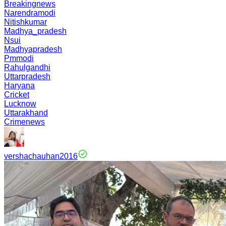
Breakingnews
Narendramodi
Nitishkumar
Madhya_pradesh
Nsui
Madhyapradesh
Pmmodi
Rahulgandhi
Uttarpradesh
Haryana
Cricket
Lucknow
Uttarakhand
Crimenews
vershachauhan2016