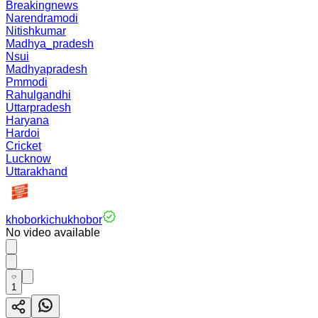
Breakingnews
Narendramodi
Nitishkumar
Madhya_pradesh
Nsui
Madhyapradesh
Pmmodi
Rahulgandhi
Uttarpradesh
Haryana
Hardoi
Cricket
Lucknow
Uttarakhand
khoborkichukhobor
No video available
1