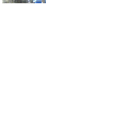
চণ্ডীতলা ১: মানুষের সেবায় অবিচল তৃণমূল, জাঙ্গিপাড়ায় SIR ক্যাম্পে
সক্রিয় জনপ্রতিনিধিরা
Chanditala 1, Hooghly | Jan 30, 2026