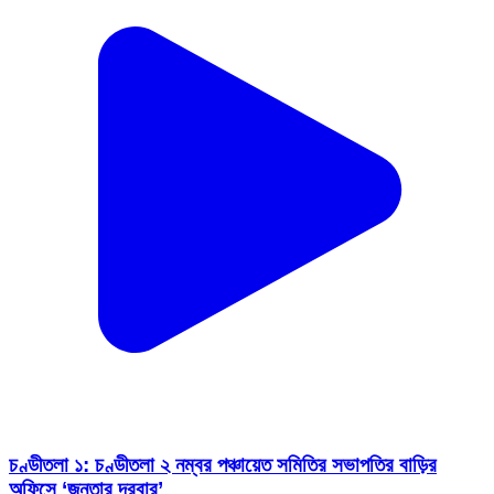
চণ্ডীতলা ১: চণ্ডীতলা ২ নম্বর পঞ্চায়েত সমিতির সভাপতির বাড়ির
অফিসে ‘জনতার দরবার’