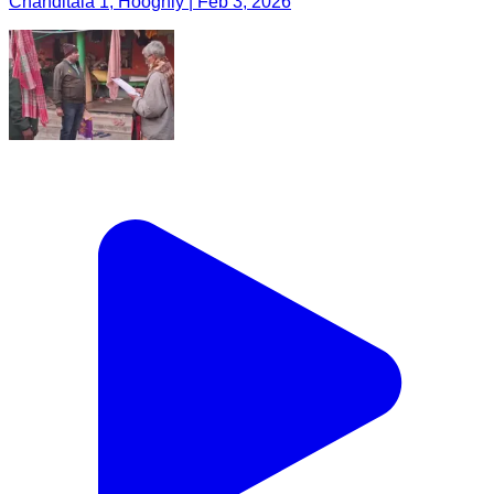
Chanditala 1, Hooghly | Feb 3, 2026