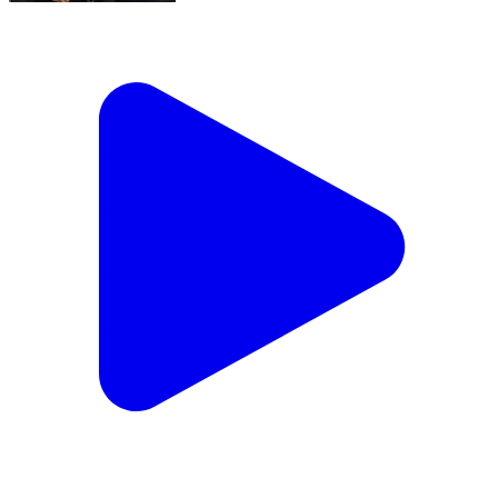
চণ্ডীতলা ১: জাঙ্গিপাড়া SIR হিয়ারিং কেন্দ্রে মানুষের পাশে তৃণমূল, জল–
বিস্কুট বিতরণে নেতৃত্বে পীরজাদা কাসেম সিদ্দিকী
Chanditala 1, Hooghly | Feb 1, 2026