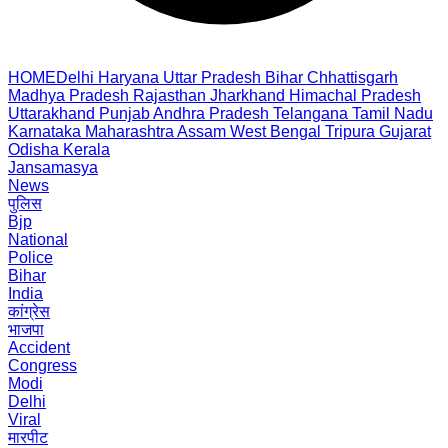
HOME
Delhi
Haryana
Uttar Pradesh
Bihar
Chhattisgarh
Madhya Pradesh
Rajasthan
Jharkhand
Himachal Pradesh
Uttarakhand
Punjab
Andhra Pradesh
Telangana
Tamil Nadu
Karnataka
Maharashtra
Assam
West Bengal
Tripura
Gujarat
Odisha
Kerala
Jansamasya
News
पुलिस
Bjp
National
Police
Bihar
India
कांग्रेस
भाजपा
Accident
Congress
Modi
Delhi
Viral
मारपीट