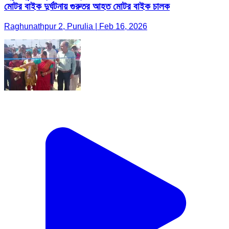
মোটর বাইক দুর্ঘটনায় গুরুতর আহত মোটর বাইক চালক
Raghunathpur 2, Purulia | Feb 16, 2026