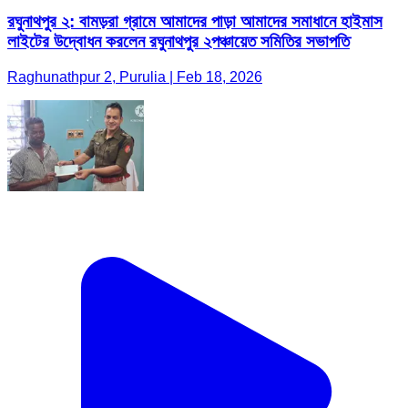
রঘুনাথপুর ২: বামড়রা গ্রামে আমাদের পাড়া আমাদের সমাধানে হাইমাস
লাইটের উদ্বোধন করলেন রঘুনাথপুর ২পঞ্চায়েত সমিতির সভাপতি
Raghunathpur 2, Purulia | Feb 18, 2026