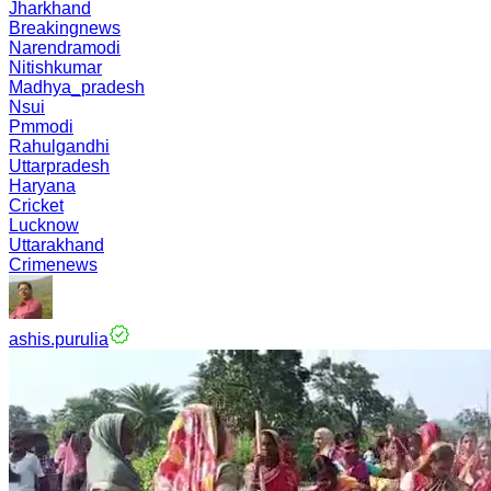
Jharkhand
Breakingnews
Narendramodi
Nitishkumar
Madhya_pradesh
Nsui
Pmmodi
Rahulgandhi
Uttarpradesh
Haryana
Cricket
Lucknow
Uttarakhand
Crimenews
ashis.purulia