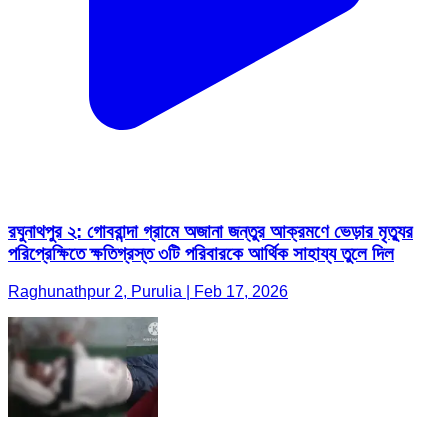
রঘুনাথপুর ২: গোবরান্দা গ্রামে অজানা জন্তুর আক্রমণে ভেড়ার মৃত্যুর
পরিপ্রেক্ষিতে ক্ষতিগ্রস্ত ৩টি পরিবারকে আর্থিক সাহায্য তুলে দিল
Raghunathpur 2, Purulia | Feb 17, 2026