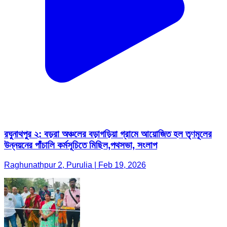
রঘুনাথপুর ২: বড়রা অঞ্চলের বড়াগড়িয়া গ্রামে আয়োজিত হল তৃণমূলের
উন্নয়নের পাঁচালি কর্মসূচিতে মিছিল,পথসভা, সংলাপ
Raghunathpur 2, Purulia | Feb 19, 2026