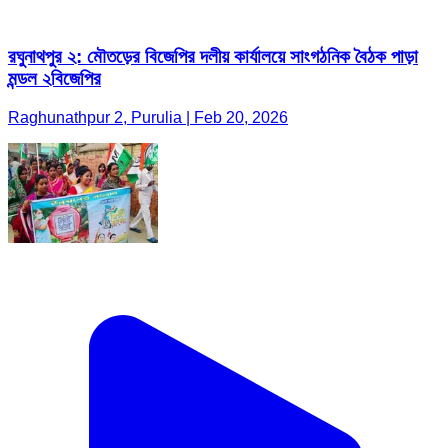
রঘুনাথপুর ২: মৌতড়ের বিজেপির দলীয় কার্যালয়ে সাংগঠনিক বৈঠক পাড়া
মন্ডল ২বিজেপির
Raghunathpur 2, Purulia | Feb 20, 2026