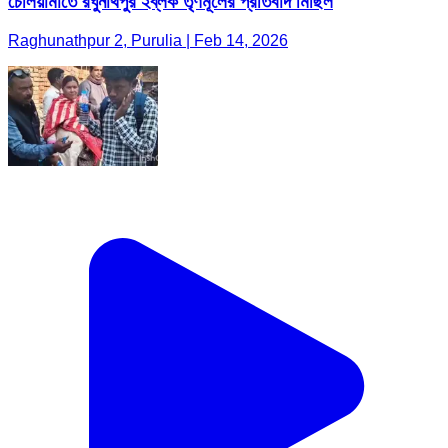
চেলিয়ামাতে রঘুনাথপুর ২ব্লক তৃণমূলের প্রতিবাদ মিছিল
Raghunathpur 2, Purulia | Feb 14, 2026