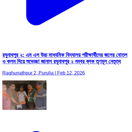
রঘুনাথপুর ২: এম এস উচ্চ মাধ্যমিক বিদ্যালয় পরীক্ষার্থীদের জলের বোতল
ও কলম দিয়ে শুভেচ্ছা জানাল রঘুনাথপুর ২ নম্বর ব্লক তৃণমূল নেতৃত্ব
Raghunathpur 2, Purulia | Feb 12, 2026