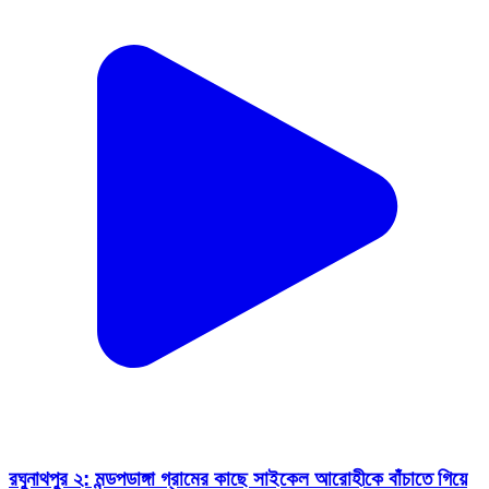
রঘুনাথপুর ২: মন্ডপডাঙ্গা গ্রামের কাছে সাইকেল আরোহীকে বাঁচাতে গিয়ে