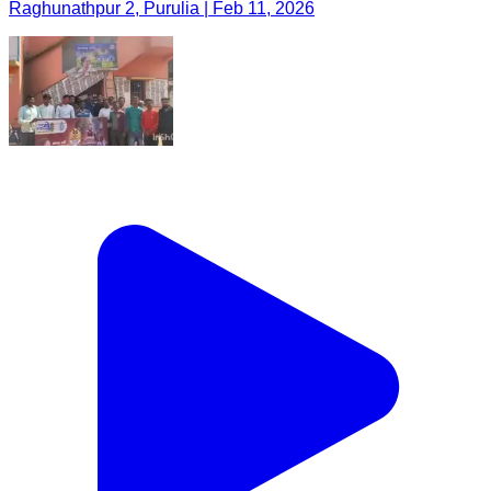
Raghunathpur 2, Purulia | Feb 11, 2026