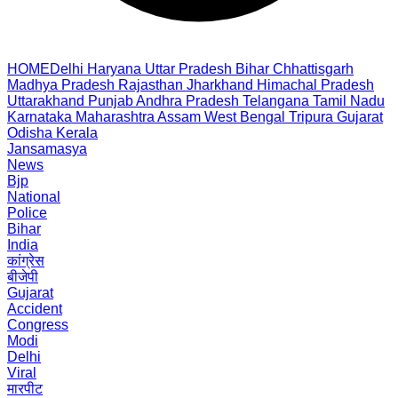
HOME
Delhi
Haryana
Uttar Pradesh
Bihar
Chhattisgarh
Madhya Pradesh
Rajasthan
Jharkhand
Himachal Pradesh
Uttarakhand
Punjab
Andhra Pradesh
Telangana
Tamil Nadu
Karnataka
Maharashtra
Assam
West Bengal
Tripura
Gujarat
Odisha
Kerala
Jansamasya
News
Bjp
National
Police
Bihar
India
कांग्रेस
बीजेपी
Gujarat
Accident
Congress
Modi
Delhi
Viral
मारपीट