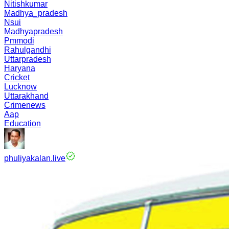
Nitishkumar
Madhya_pradesh
Nsui
Madhyapradesh
Pmmodi
Rahulgandhi
Uttarpradesh
Haryana
Cricket
Lucknow
Uttarakhand
Crimenews
Aap
Education
phuliyakalan.live