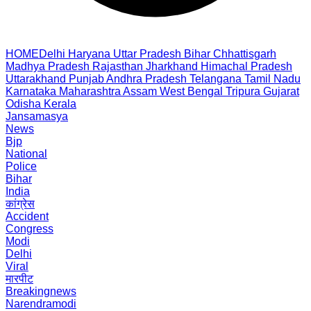
HOME
Delhi
Haryana
Uttar Pradesh
Bihar
Chhattisgarh
Madhya Pradesh
Rajasthan
Jharkhand
Himachal Pradesh
Uttarakhand
Punjab
Andhra Pradesh
Telangana
Tamil Nadu
Karnataka
Maharashtra
Assam
West Bengal
Tripura
Gujarat
Odisha
Kerala
Jansamasya
News
Bjp
National
Police
Bihar
India
कांग्रेस
Accident
Congress
Modi
Delhi
Viral
मारपीट
Breakingnews
Narendramodi