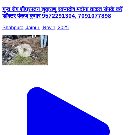
गुप्त रोग शीघ्रपतन शुक्राणु स्वप्नदोष मर्दाना ताकत संपर्क करें
डॉक्टर पंकज कुमार 9572291304, 7091077898
Shahpura, Jaipur | Nov 1, 2025