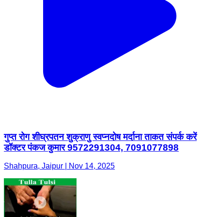
गुप्त रोग शीघ्रपतन शुक्राणु स्वप्नदोष मर्दाना ताकत संपर्क करें
डॉक्टर पंकज कुमार 9572291304, 7091077898
Shahpura, Jaipur | Nov 14, 2025