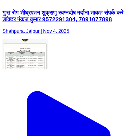
गुप्त रोग शीघ्रपतन शुक्राणु स्वप्नदोष मर्दाना ताकत संपर्क करें
डॉक्टर पंकज कुमार 9572291304, 7091077898
Shahpura, Jaipur | Nov 4, 2025