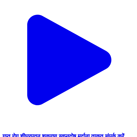
गुप्त रोग शीघ्रपतन शुक्राणु स्वप्नदोष मर्दाना ताकत संपर्क करें