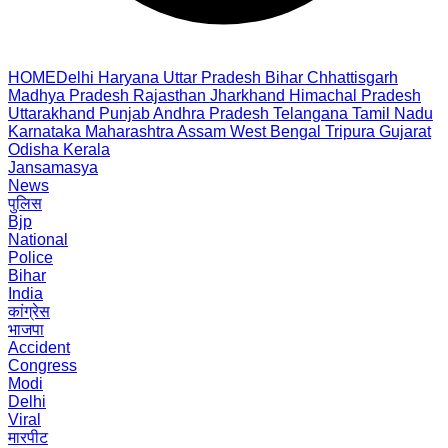
HOME
Delhi
Haryana
Uttar Pradesh
Bihar
Chhattisgarh
Madhya Pradesh
Rajasthan
Jharkhand
Himachal Pradesh
Uttarakhand
Punjab
Andhra Pradesh
Telangana
Tamil Nadu
Karnataka
Maharashtra
Assam
West Bengal
Tripura
Gujarat
Odisha
Kerala
Jansamasya
News
पुलिस
Bjp
National
Police
Bihar
India
कांग्रेस
भाजपा
Accident
Congress
Modi
Delhi
Viral
मारपीट