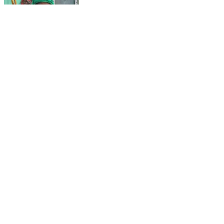
ক্যানিং ১: সাংসারিক অশান্তির জেরে ক্যানিংয়ের সাতমুখীতে বিখ্যাত হতে
চেষ্টা স্ত্রীর
Canning 1, South Twenty Four Parganas | Feb 18, 2026