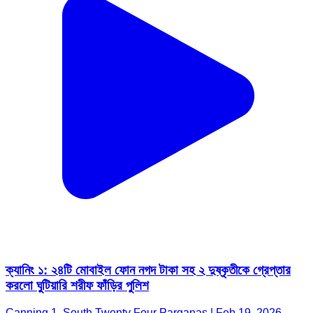
ক্যানিং ১: ২৪টি মোবাইল ফোন নগদ টাকা সহ ২ দুষ্কৃতীকে গ্রেপ্তার
করলো ঘুটিয়ারি শরীফ ফাঁড়ির পুলিশ
Canning 1, South Twenty Four Parganas | Feb 19, 2026