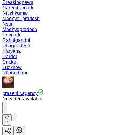
Breakingnews
Narendramodi
Nitishkumar
Madhya_pradesh
Nsui
Madhyapradesh
Pmmodi
Rahulgandhi
Uttarpradesh
Haryana
Hardoi
Cricket
Lucknow
Uttarakhand
prasenjit.agency
No video available
11