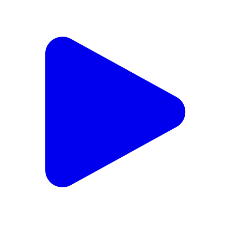
ক্যানিং ১: রাজ্য সরকারের বিভিন্ন প্রকল্পের ফর্ম নিয়ে সাধারণ মানুষের
দ্বারে পৌঁছে গেলেন fam কমিউনিটির সদস্যরা
Canning 1, South Twenty Four Parganas | Feb 18, 2026