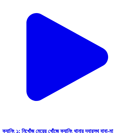
ক্যানিং ১: নিখোঁজ মেয়ের খোঁজে ক্যানিং থানার দ্বারস্থ বাবা-মা