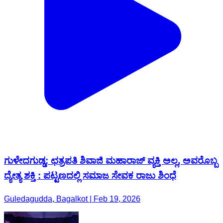
ಗುಳೇದಗುಡ್ಡ: ಛತ್ರಪತಿ ಶಿವಾಜಿ ಮಹಾರಾಜ್ ವ್ಯಕ್ತಿ ಅಲ್ಲ, ಅವರೊಬ್ಬ
ದ್ಯೇತ್ಯ ಶಕ್ತಿ : ಪಟ್ಟಣದಲ್ಲಿ ಸಮಾಜ ಸೇವಕ ರಾಜು ಶಿಂಧೆ
Guledagudda, Bagalkot | Feb 19, 2026