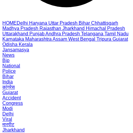
HOME
Delhi
Haryana
Uttar Pradesh
Bihar
Chhattisgarh
Madhya Pradesh
Rajasthan
Jharkhand
Himachal Pradesh
Uttarakhand
Punjab
Andhra Pradesh
Telangana
Tamil Nadu
Karnataka
Maharashtra
Assam
West Bengal
Tripura
Gujarat
Odisha
Kerala
Jansamasya
News
Bjp
National
Police
Bihar
India
कांग्रेस
Gujarat
Accident
Congress
Modi
Delhi
Viral
मारपीट
Jharkhand