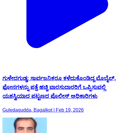
ಗುಳೇದಗುಡ್ಡ: ಸಾರ್ವಜನಿಕರೂ ಕಳೆದುಕೊಂಡಿದ್ದ ಮೊಬೈಲ್,
ಫೋನಗಳನ್ನು ಪತ್ತೆ ಹಚ್ಚಿ ವಾರಸುದಾರರಿಗೆ ಒಪ್ಪಿಸುವಲ್ಲಿ
ಯಶಸ್ವಿಯಾದ ಪಟ್ಟಣದ ಪೊಲೀಸ್ ಅಧಿಕಾರಿಗಳು
Guledagudda, Bagalkot | Feb 19, 2026