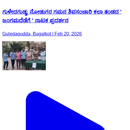
ಗುಳೇದಗುಡ್ಡ: ನೋಡುಗರ ಗಮನ ಶಿವಸಂಚಾರಿ ಕಲಾ ತಂಡದ '
ಜಂಗಮದೆಡೆಗೆ ' ನಾಟಕ ಪ್ರದರ್ಶನ
Guledagudda, Bagalkot | Feb 20, 2026