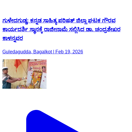
ಗುಳೇದಗುಡ್ಡ: ಕನ್ನಡ ಸಾಹಿತ್ಯ ಪರಿಷತ್ ಜಿಲ್ಲಾ ಘಟಕ ಗೌರವ
ಕಾರ್ಯದರ್ಶಿ ಸ್ಥಾನಕ್ಕೆ ರಾಜೀನಾಮೆ ಸಲ್ಲಿಸಿದ ಡಾ. ಚಂದ್ರಶೇಖರ
ಕಾಳನ್ನವರ
Guledagudda, Bagalkot | Feb 19, 2026