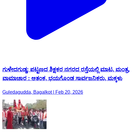
ಗುಳೇದಗುಡ್ಡ: ಪಟ್ಟಣದ ಶಿಕ್ಷಕರ ನಗರದ ರಸ್ತೆಯಲ್ಲಿ ಮಾಟ, ಮಂತ್ರ,
ವಾಮಾಚಾರ : ಆತಂಕ, ಭಯಗೊಂಡ ಸಾರ್ವಜನಿಕರು, ಮಕ್ಕಳು
Guledagudda, Bagalkot | Feb 20, 2026