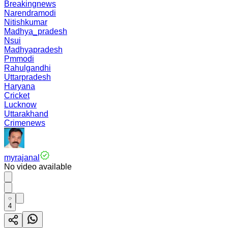
Breakingnews
Narendramodi
Nitishkumar
Madhya_pradesh
Nsui
Madhyapradesh
Pmmodi
Rahulgandhi
Uttarpradesh
Haryana
Cricket
Lucknow
Uttarakhand
Crimenews
myrajanal
No video available
4