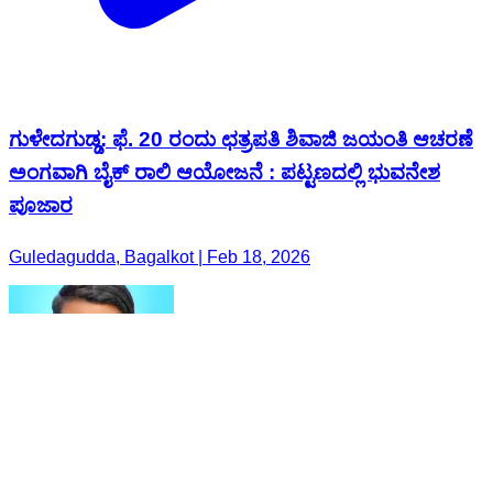
ಗುಳೇದಗುಡ್ಡ: ಫೆ. 20 ರಂದು ಛತ್ರಪತಿ ಶಿವಾಜಿ ಜಯಂತಿ ಆಚರಣೆ
ಅಂಗವಾಗಿ ಬೈಕ್ ರಾಲಿ ಆಯೋಜನೆ : ಪಟ್ಟಣದಲ್ಲಿ ಭುವನೇಶ
ಪೂಜಾರ
Guledagudda, Bagalkot | Feb 18, 2026