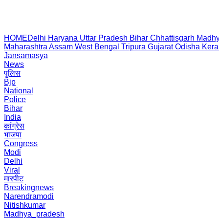
HOME
Delhi
Haryana
Uttar Pradesh
Bihar
Chhattisgarh
Madhy
Maharashtra
Assam
West Bengal
Tripura
Gujarat
Odisha
Kera
Jansamasya
News
पुलिस
Bjp
National
Police
Bihar
India
कांग्रेस
भाजपा
Congress
Modi
Delhi
Viral
मारपीट
Breakingnews
Narendramodi
Nitishkumar
Madhya_pradesh