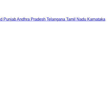
nd
Punjab
Andhra Pradesh
Telangana
Tamil Nadu
Karnataka