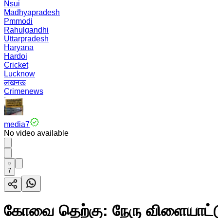
Nsui
Madhyapradesh
Pmmodi
Rahulgandhi
Uttarpradesh
Haryana
Hardoi
Cricket
Lucknow
लखनऊ
Crimenews
media7
No video available
7
கோவை தெற்கு: நேரு விளையாட்டு 