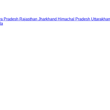
a Pradesh
Rajasthan
Jharkhand
Himachal Pradesh
Uttarakha
la