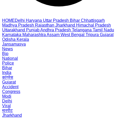
HOME
Delhi
Haryana
Uttar Pradesh
Bihar
Chhattisgarh
Madhya Pradesh
Rajasthan
Jharkhand
Himachal Pradesh
Uttarakhand
Punjab
Andhra Pradesh
Telangana
Tamil Nadu
Karnataka
Maharashtra
Assam
West Bengal
Tripura
Gujarat
Odisha
Kerala
Jansamasya
News
Bjp
National
Police
Bihar
India
कांग्रेस
Gujarat
Accident
Congress
Modi
Delhi
Viral
मारपीट
Jharkhand