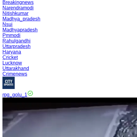
Breakingnews
Narendramodi
Nitishkumar
Madhya_pradesh
Nsui
Madhyapradesh
Pmmodi
Rahulgandhi
Uttarpradesh
Haryana
Cricket
Lucknow
Uttarakhand
Crimenews
rpg_golu_1