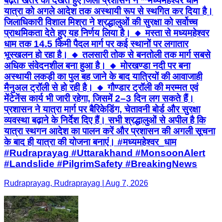
बढ़ते खतरे को देखते हुए जिला प्रशासन ने **मध्यमहेश्वर धाम
यात्रा को अगले आदेश तक अस्थायी रूप से स्थगित कर दिया है।
जिलाधिकारी विशाल मिश्रा ने श्रद्धालुओं की सुरक्षा को सर्वोच्च
प्राथमिकता देते हुए यह निर्णय लिया है। 🔸 मस्ता से मध्यमहेश्वर
धाम तक 14.5 किमी पैदल मार्ग पर कई स्थानों पर लगातार
भूस्खलन हो रहा है। 🔸 तलसारी तोक से बनतोली तक मार्ग सबसे
अधिक संवेदनशील बना हुआ है। 🔸 मोरखण्डा नदी पर बना
अस्थायी लकड़ी का पुल बह जाने के बाद यात्रियों की आवाजाही
मैनुअल ट्रॉली से हो रही है। 🔸 गौण्डार ट्रॉली की मरम्मत एवं
मेंटेनेंस कार्य भी जारी रहेगा, जिसमें 2–3 दिन लग सकते हैं।
प्रशासन ने यात्रा मार्ग पर बैरिकेडिंग, चेतावनी बोर्ड और सुरक्षा
व्यवस्था बढ़ाने के निर्देश दिए हैं। सभी श्रद्धालुओं से अपील है कि
यात्रा स्थगन आदेश का पालन करें और प्रशासन की अगली सूचना
के बाद ही यात्रा की योजना बनाएं। #मध्यमहेश्वर_धाम
#Rudraprayag #Uttarakhand #MonsoonAlert
#Landslide #PilgrimSafety #BreakingNews
Rudraprayag, Rudraprayag | Aug 7, 2026