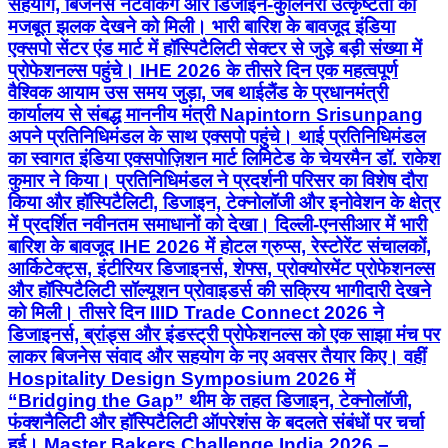
सहयोग, बिजनेस नेटवर्किंग और डिजाइन-कुलिनरी उत्कृष्टता की
मजबूत झलक देखने को मिली। भारी बारिश के बावजूद इंडिया
एक्सपो सेंटर एंड मार्ट में हॉस्पिटैलिटी सेक्टर से जुड़े बड़ी संख्या में
प्रोफेशनल्स पहुंचे। IHE 2026 के तीसरे दिन एक महत्वपूर्ण
वैश्विक आयाम उस समय जुड़ा, जब थाईलैंड के प्रधानमंत्री
कार्यालय से संबद्ध माननीय मंत्री Napintorn Srisunpang
अपने प्रतिनिधिमंडल के साथ एक्सपो पहुंचे। थाई प्रतिनिधिमंडल
का स्वागत इंडिया एक्सपोज़िशन मार्ट लिमिटेड के चेयरमैन डॉ. राकेश
कुमार ने किया। प्रतिनिधिमंडल ने प्रदर्शनी परिसर का विशेष दौरा
किया और हॉस्पिटैलिटी, डिजाइन, टेक्नोलॉजी और इनोवेशन के क्षेत्र
में प्रदर्शित नवीनतम समाधानों को देखा। दिल्ली-एनसीआर में भारी
बारिश के बावजूद IHE 2026 में होटल ग्रुप्स, रेस्टोरेंट संचालकों,
आर्किटेक्ट्स, इंटीरियर डिजाइनर्स, शेफ्स, प्रोक्योरमेंट प्रोफेशनल्स
और हॉस्पिटैलिटी सॉल्यूशन प्रोवाइडर्स की सक्रिय भागीदारी देखने
को मिली। तीसरे दिन IIID Trade Connect 2026 ने
डिजाइनर्स, ब्रांड्स और इंडस्ट्री प्रोफेशनल्स को एक साझा मंच पर
लाकर बिजनेस संवाद और सहयोग के नए अवसर तैयार किए। वहीं
Hospitality Design Symposium 2026 में
“Bridging the Gap” थीम के तहत डिजाइन, टेक्नोलॉजी,
फंक्शनैलिटी और हॉस्पिटैलिटी ऑपरेशंस के बदलते संबंधों पर चर्चा
हुई। Master Bakers Challenge India 2026 –