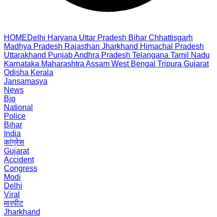
HOME
Delhi
Haryana
Uttar Pradesh
Bihar
Chhattisgarh
Madhya Pradesh
Rajasthan
Jharkhand
Himachal Pradesh
Uttarakhand
Punjab
Andhra Pradesh
Telangana
Tamil Nadu
Karnataka
Maharashtra
Assam
West Bengal
Tripura
Gujarat
Odisha
Kerala
Jansamasya
News
Bjp
National
Police
Bihar
India
कांग्रेस
Gujarat
Accident
Congress
Modi
Delhi
Viral
मारपीट
Jharkhand