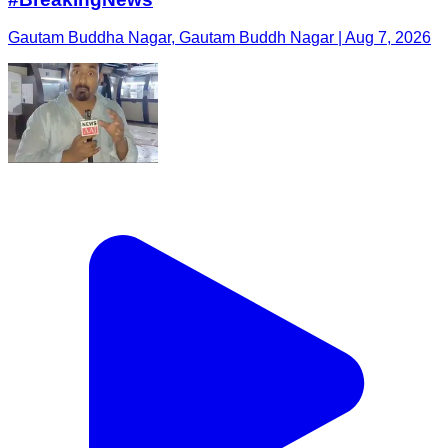
Gautam Buddha Nagar, Gautam Buddh Nagar | Aug 7, 2026