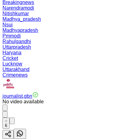
Breakingnews
Narendramodi
Nitishkumar
Madhya_pradesh
Nsui
Madhyapradesh
Pmmodi
Rahulgandhi
Uttarpradesh
Haryana
Cricket
Lucknow
Uttarakhand
Crimenews
journalist.gbn
No video available
6