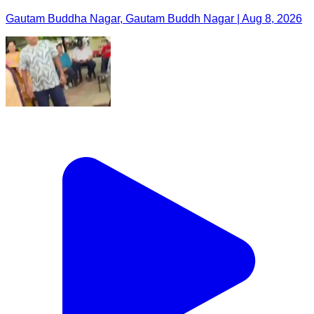
Gautam Buddha Nagar, Gautam Buddh Nagar | Aug 8, 2026