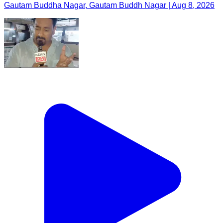
Gautam Buddha Nagar, Gautam Buddh Nagar | Aug 8, 2026